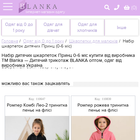
(
0
)
Інтернет-магазин одягу
Одяг від 0 до
Одяг для
Одяг для
Інше
1 року
дівчат
хлопчиків
Головна
/
Одяг від 0 до 1 року
/
Шкарпетки для малюків
/
Набір
шкарпеток дитячих Принц (0-6 міс)
Набір дитячих шкарпеток Принц 0-6 міс купити від виробника
TM Blanka — Дитячий трикотаж BLANKA оптом, одяг від
виробника Україна
Выбранный вами товар отсутствует.
можливо вас також зацікавлять
Код : 110647
Код : 110830
Ромпер Комбі Лео-2 тринитка
Ромпер рожева тринитка
пеньє на флісі
пеньє на флісі