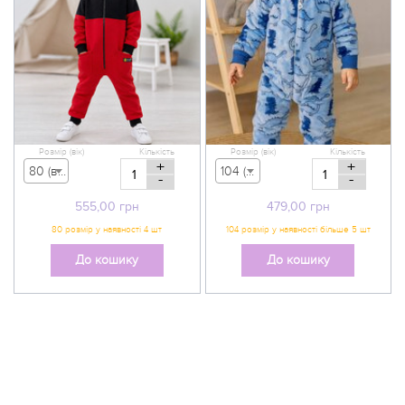
Розмір (вік)
Кількість
Розмір (вік)
Кількість
+
+
80 (вік 9-12 міс) - 555,00 грн
104 (вік 3-4 р) - 479,00 грн
-
-
555,00
грн
479,00
грн
До кошику
До кошику