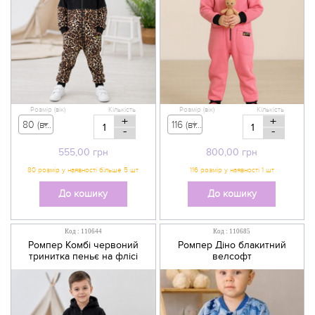
Розмір (вік)
Кількість
Розмір (вік)
Кількість
+
+
80 (вік 9-12 міс) - 555,00 грн
116 (вік 5-6 р) - 800,00 грн
-
-
555,00
грн
800,00
грн
До кошику
До кошику
Код : 110644
Код : 110685
Ромпер Комбі червоний
Ромпер Діно блакитний
тринитка пеньє на флісі
велсофт