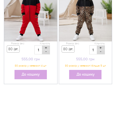
Розмір (вік)
Кількість
Розмір (вік)
Кількість
+
+
80 (вік 9-12 міс) - 555,00 грн
80 (вік 9-12 міс) - 555,00 грн
-
-
555,00
грн
555,00
грн
До кошику
До кошику