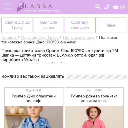
(
0
)
Інтернет-магазин одягу
Одяг від 0 до
Одяг для
Одяг для
Інше
1 року
дівчат
хлопчиків
Головна
/
Одяг від 0 до 1 року
/
Пелюшки, пледи
/
Пелюшка
трикотажна оранж Діно (100*90 см) начіс
Пелюшка трикотажна Оранж Діно 100?90 см купити від TM
Blanka — Дитячий трикотаж BLANKA оптом, одяг від
виробника Україна
Выбранный вами товар отсутствует.
можливо вас також зацікавлять
Код : 110685
Код : 110830
Ромпер Діно блакитний
Ромпер рожева тринитка
велсофт
пеньє на флісі