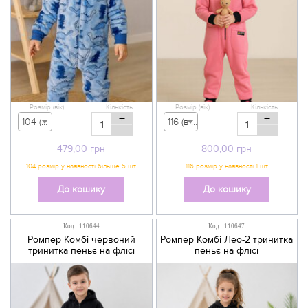
Розмір (вік)
Кількість
Розмір (вік)
Кількість
+
+
104 (вік 3-4 р) - 479,00 грн
116 (вік 5-6 р) - 800,00 грн
-
-
479,00
грн
800,00
грн
До кошику
До кошику
Код : 110644
Код : 110647
Ромпер Комбі червоний
Ромпер Комбі Лео-2 тринитка
тринитка пеньє на флісі
пеньє на флісі