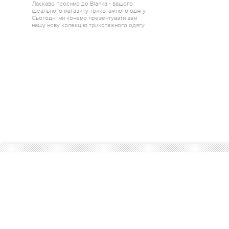
Ласкаво просимо до Blanka - вашого
ідеального магазину трикотажного одягу.
Сьогодні ми хочемо презентувати вам
нашу нову колекцію трикотажного одягу
від одного з найкращих краєв України -
Горішні Плавні.