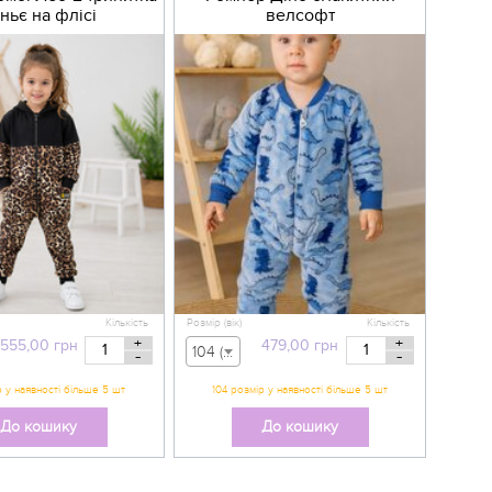
ньє на флісі
велсофт
Кількість
Розмір (вік)
Кількість
+
+
555,00
грн
479,00
грн
104 (вік 3-4 р) - 479,00 грн
-
-
До кошику
До кошику