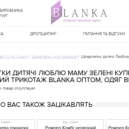
 ВИРОБНИКА
гурт
КА
ДРОПШИПІНГ
ПИТАННЯ ТА ВІДГУКИ
від 0 до 1 року
/
Шкарпетки для малюків
/
Шкарпетки дитячі Люблю м
КИ ДИТЯЧІ ЛЮБЛЮ МАМУ ЗЕЛЕНІ КУП
ИЙ ТРИКОТАЖ BLANKA ОПТОМ, ОДЯГ В
товар отсутствует.
 ВАС ТАКОЖ ЗАЦІКАВЛЯТЬ
: 110830
Код : 110644
ева тринитка
Ромпер Комбі червоний
Ромпер Ко