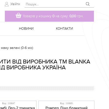
Увійти
Товарів у кошику
0
на суму:
0,00
грн.
НОВИНИ
КОНТАКТИ
аму зелені (0-6 міс)
ИТИ ВІД ВИРОБНИКА TM BLANKA
ІД ВИРОБНИКА УКРАЇНА
Код : 110647
Код : 110685
мбі Лео-2 тринитка
Ромпер Діно блакитний