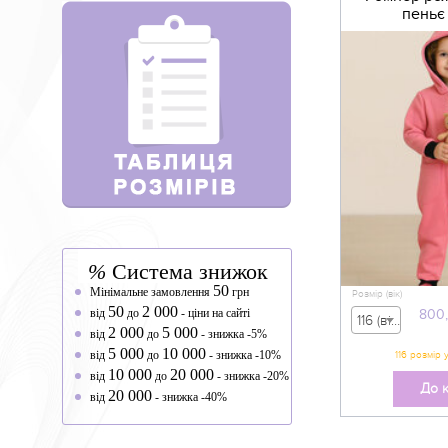
пеньє 
%
Система знижок
50
Мінімальне замовлення
грн
Розмір (вік)
50
2 000
від
до
- ціни на сайті
800
116 (вік 5-6 р) - 800,00 грн
2 000
5 000
від
до
- знижка -5%
5 000
10 000
від
до
- знижка -10%
10 000
20 000
від
до
- знижка -20%
До 
20 000
від
- знижка -40%