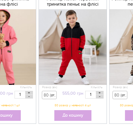
на флісі
тринитка пеньє на флісі
пе
Кількість
Розмір (вік)
Кількість
Розмір (вік)
+
+
,00
грн
555,00
грн
80 (вік 9-12 міс) - 555,00 грн
80 (вік 9-12 міс) - 555,00 грн
-
-
кошику
До кошику