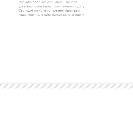
Ласкаво просимо до Blanka - вашого
ідеального магазину трикотажного одягу.
Сьогодні ми хочемо презентувати вам
нашу нову колекцію трикотажного одягу
від одного з найкращих краєв України -
Горішні Плавні.