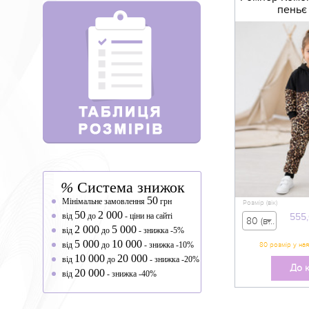
пеньє 
%
Система знижок
50
Мінімальне замовлення
грн
Розмір (вік)
50
2 000
від
до
- ціни на сайті
555
80 (вік 9-12 міс) - 555,00 грн
2 000
5 000
від
до
- знижка -5%
5 000
10 000
від
до
- знижка -10%
10 000
20 000
від
до
- знижка -20%
До 
20 000
від
- знижка -40%