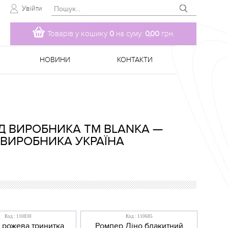
Увійти
Товарів у кошику
0
на суму:
0,00
грн.
НОВИНИ
КОНТАКТИ
ІД ВИРОБНИКА TM BLANKA —
 ВИРОБНИКА УКРАЇНА
Код : 110830
Код : 110685
 рожева тринитка
Ромпер Діно блакитний