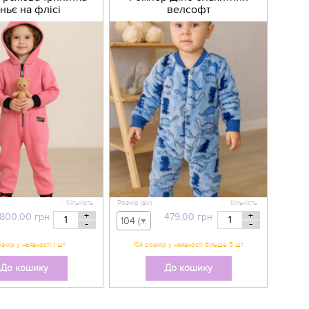
ньє на флісі
велсофт
Кількість
Розмір (вік)
Кількість
+
+
800,00
грн
479,00
грн
104 (вік 3-4 р) - 479,00 грн
-
-
До кошику
До кошику