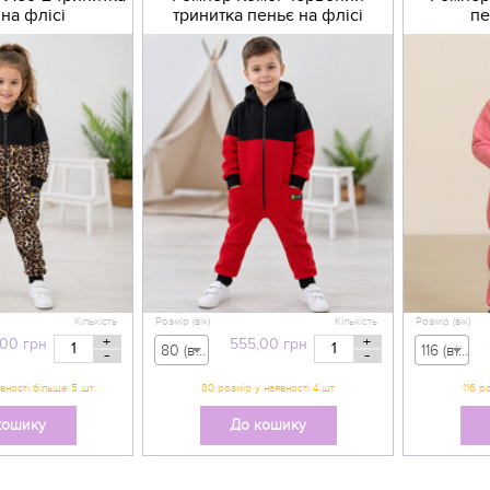
на флісі
тринитка пеньє на флісі
пе
Кількість
Розмір (вік)
Кількість
Розмір (вік)
+
+
,00
грн
555,00
грн
80 (вік 9-12 міс) - 555,00 грн
116 (вік 5-6 р) - 800,00 грн
-
-
кошику
До кошику