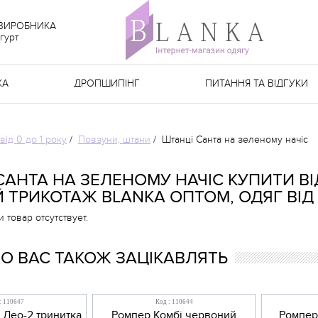
 ВИРОБНИКА
гурт
КА
ДРОПШИПІНГ
ПИТАННЯ ТА ВІДГУКИ
від 0 до 1 року
/
Повзуни, штани
/
Штанці Санта на зеленому начіс
САНТА НА ЗЕЛЕНОМУ НАЧІС КУПИТИ В
 ТРИКОТАЖ BLANKA ОПТОМ, ОДЯГ ВІД
товар отсутствует.
 ВАС ТАКОЖ ЗАЦІКАВЛЯТЬ
: 110647
Код : 110644
 Лео-2 тринитка
Ромпер Комбі червоний
Ромпер