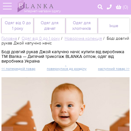
(
0
)
Інтернет-магазин одягу
Одяг від 0 до
Одяг для
Одяг для
Інше
1 року
дівчат
хлопчиків
Головна
/
Одяг від 0 до 1 року
/
Новорічна колекція
/
Боді довгий
рукав Джой капучіно начіс
Боді довгий рукав Джой капучіно начіс купити від виробника
TM Blanka — Дитячий трикотаж BLANKA оптом, одяг від
виробника Україна
<< попередній товар
повернутися до розділу
наступний товар >>