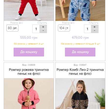
Розмір (вік)
Кількість
Розмір (вік)
Кількість
+
+
80 (вік 9-12 міс) - 555,00 грн
104 (вік 3-4 р) - 479,00 грн
-
-
555,00
грн
479,00
грн
До кошику
До кошику
Код : 110830
Код : 110647
Ромпер рожева тринитка
Ромпер Комбі Лео-2 тринитка
пеньє на флісі
пеньє на флісі