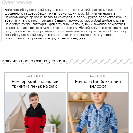
Опис товару
Боді довгий рукав Джой капучіно начіс — практичний і затишний вибір для
щоденного гардероба дитини в прохолодну пору. М’який матеріал із
начосом дарує приємне тепло та комфорт, а довгий рукав допомагає краще
зберігати тепло протягом дня. Завдяки зручному крою боді добре сидить,
не сковує рухів і підходить для активних малюків, яким важливо почуватися
вільно під час ігор, прогулянок чи відпочинку. Ніжний капучіно відтінок легко
поєднується з іншими речами, створюючи охайний і гармонійний образ. Боді
довгий рукав Джой капучіно начіс — це вдале поєднання зручності,
практичності та приємного відчуття на кожен день.
можливо вас також зацікавлять
Код : 110644
Код : 110685
Ромпер Комбі червоний
Ромпер Діно блакитний
тринитка пеньє на флісі
велсофт