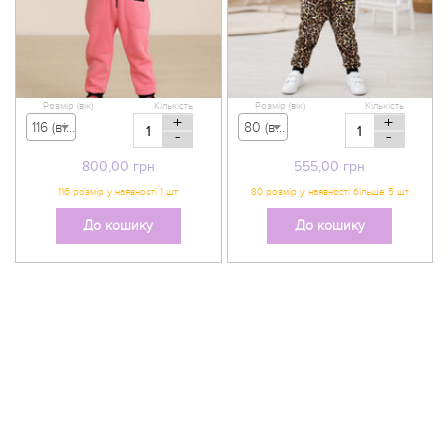
Розмір (вік)
Кількість
Розмір (вік)
Кількість
+
+
116 (вік 5-6 р) - 800,00 грн
80 (вік 9-12 міс) - 555,00 грн
-
-
800,00
грн
555,00
грн
До кошику
До кошику