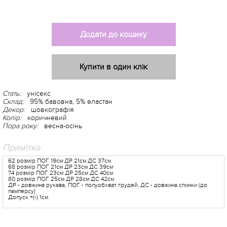
Додати до кошику
Купити в один клік
Стать:
унісекс
Склад:
95% бавовна, 5% еластан
Декор:
шовкографія
Колір:
коричневий
Пора року:
весна-осінь
Примітка
62 розмір ПОГ 19см ДР 21см ДС 37см
68 розмір ПОГ 21см ДР 23см ДС 39см
74 розмір ПОГ 23см ДР 25см ДС 40см
80 розмір ПОГ 25см ДР 28см ДС 42см
ДР - довжина рукава, ПОГ - полуобхват грудей, ДС - довжина спинки (до
памперсу)
Допуск +(-) 1см