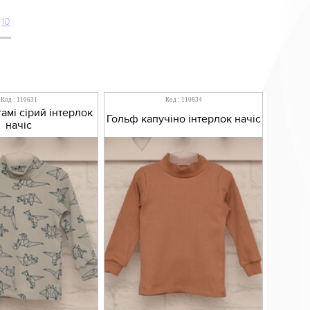
10
Код : 110631
Код : 110634
амі сірий інтерлок
Гольф капучіно інтерлок начіс
начіс