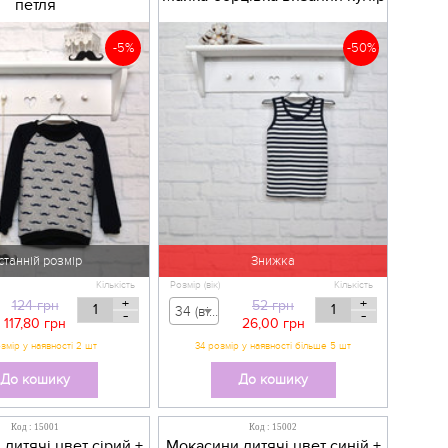
петля
-5%
-50%
станній розмір
Знижка
Кількість
Розмір (вік)
Кількість
+
+
124
грн
52
грн
34 (вік 7 р) - 52,00 грн
-
-
117,80
грн
26,00
грн
34 розмір у наявності більше 5 шт
До кошику
До кошику
Код : 15001
Код : 15002
дитячі цвет сірий +
Мокасини дитячі цвет синій +