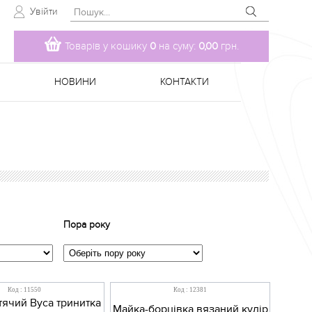
Увійти
Товарів у кошику
0
на суму:
0,00
грн.
НОВИНИ
КОНТАКТИ
Пора року
Код : 11550
Код : 12381
тячий Вуса тринитка
Майка-борцівка вязаний кулір