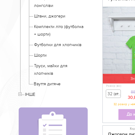
лонгсліви
Штани, джогери
Комплекти літо (футболка
+ шорти)
Футболки для хлопчиків
Шорти
Труси, майки для
хлопчиків
Зн
Взуття дитяче
Розмір (вік)
8
32 (вік 5-6 р) - 88,00 грн
ІНШЕ
30,
32 розмір у ная
До 
Код
Джогери ди