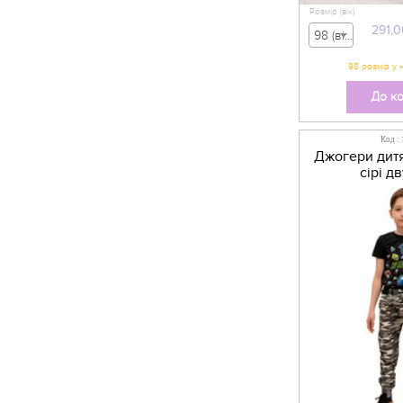
Розмір (вік)
291,0
98 (вік 2-3 р) - 291,00 грн
До к
Код :
Джогери дит
сірі д