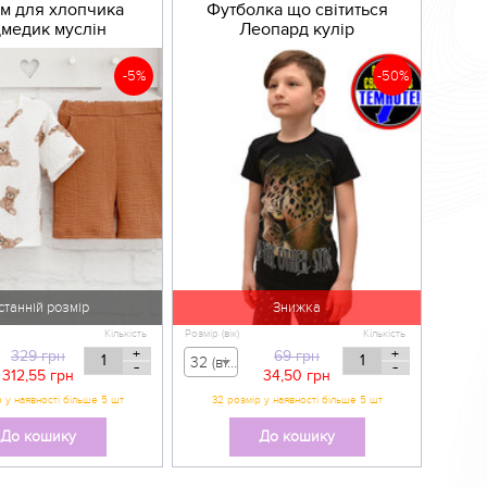
м для хлопчика
Футболка що світиться
медик муслін
Леопард кулір
-5%
-50%
станній розмір
Знижка
Кількість
Розмір (вік)
Кількість
+
+
329
грн
69
грн
32 (вік 5-6 р) - 69,00 грн
-
-
312,55
грн
34,50
грн
32 розмір у наявності більше 5 шт
До кошику
До кошику