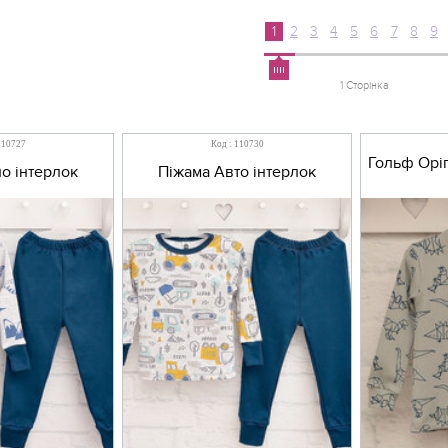
1
2
3
4
5
6
7
8
9
1 Сторінка
110727
Код : 110730
Гольф Оріг
о інтерлок
Піжама Авто інтерлок