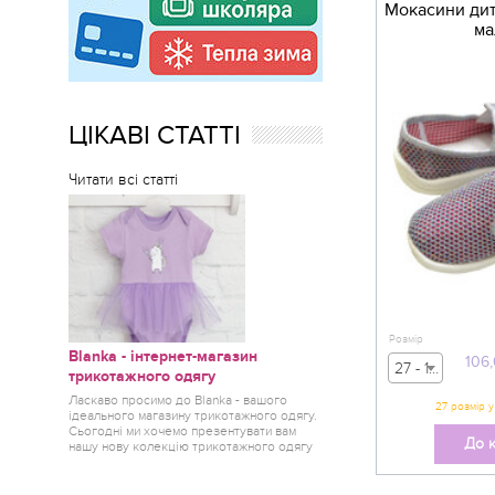
Мокасини дитя
ма
ЦІКАВІ СТАТТІ
Читати всі статті
Розмір
Blanka - інтернет-магазин
106
27 - 106,00 грн
трикотажного одягу
Ласкаво просимо до Blanka - вашого
27 розмір у
ідеального магазину трикотажного одягу.
Сьогодні ми хочемо презентувати вам
До 
нашу нову колекцію трикотажного одягу
від одного з найкращих краєв України -
Горішні Плавні.