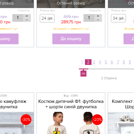
й розмір
Останній розмір
Ост
Кількість
Розмір (вік)
Кількість
Розмір (вік)
+
+
грн
305
грн
24 (вік 6-9 міс) - 305,00 грн
34 (вік 7 р) - 61,00 грн
-
-
80
грн
289,75
грн
34 розм
ошику
До кошику
Д
1
2
3
4
5
6
7
8
9
2 Сторінка
 11939
Код : 11991
чі камуфляж
Костюм дитячий Ф1: футболка
Комплект 
двунитка
+ шорти синій двунитка
Шор
-30%
-20%