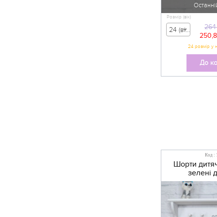
Останні
Розмір (вік)
264
24 (вік 6-9 міс) - 264,00 грн
250,
До к
Код :
Шорти дитя
зелені 