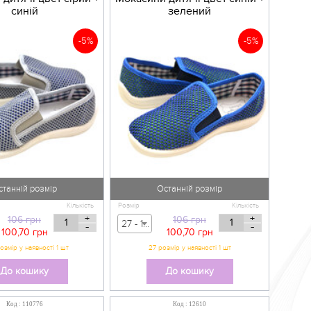
синій
зелений
-5%
-5%
станній розмір
Останній розмір
Кількість
Розмір
Кількість
+
+
106
грн
106
грн
27 - 106,00 грн
-
-
100,70
грн
100,70
грн
озмір у наявності 1 шт
27 розмір у наявності 1 шт
До кошику
До кошику
Код : 110776
Код : 12610