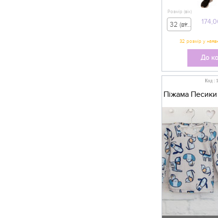
Розмір (вік)
174,0
32 (вік 5-6 р) - 174,00 грн
До к
Код : 
Піжама Песики 