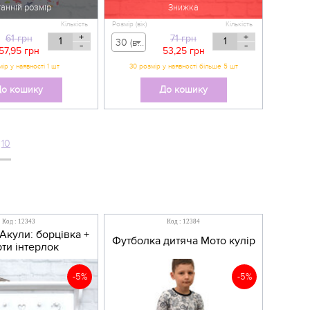
анній розмір
Знижка
Кількість
Розмір (вік)
Кількість
+
+
61
грн
71
грн
30 (вік 3-4 р) - 71,00 грн
-
-
57,95
грн
53,25
грн
ір у наявності 1 шт
30 розмір у наявності більше 5 шт
о кошику
До кошику
10
Код : 12343
Код : 12384
Акули: борцівка +
Футболка дитяча Мото кулір
ти інтерлок
-5%
-5%