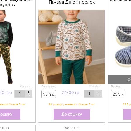
Піжама Діно інтерлок
двунитка
О
Кількість
Розмір (вік)
Кількість
Розмір
+
+
,00
грн
277,00
грн
98 (вік 2-3 р) - 277,00 грн
25.5 - 106,00 грн
-
-
25.5 р
кошику
До кошику
 : 15003
Код : 15004