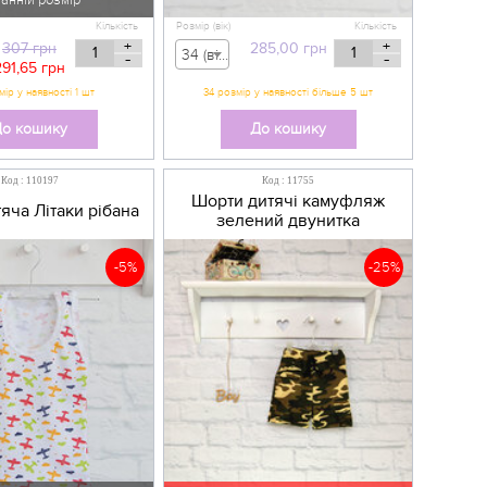
анній розмір
Кількість
Розмір (вік)
Кількість
+
+
307
грн
285,00
грн
34 (вік 7 р) - 285,00 грн
-
-
291,65
грн
о кошику
До кошику
Код : 110197
Код : 11755
Шорти дитячі камуфляж
яча Літаки рібана
зелений двунитка
-5%
-25%