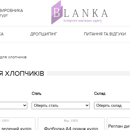
 ВИРОБНИКА
гурт
КА
ДРОПШИПІНГ
ПИТАННЯ ТА ВІДГУКИ
для хлопчиків
Я ХЛОПЧИКІВ
Стать
Склад
 : 12631
Код : 12632
Реглан ди
 зелений кулір
Футболка А4 оранж кулір