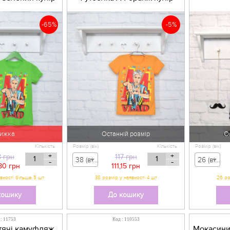
-65%
-5%
ижка
Останній розмір
О
Кількість
Розмір (вік)
Кількість
Розмір (вік)
+
+
8
грн
117
грн
38 (вік 9-10 р) - 117,00 грн
26 (вік 9-12 міс) - 124,00 грн
-
-
80
грн
111,15
грн
вності більше 5 шт
кошику
До кошику
 : 11753
Код : 110553
тячі камуфляж
Мокасини 