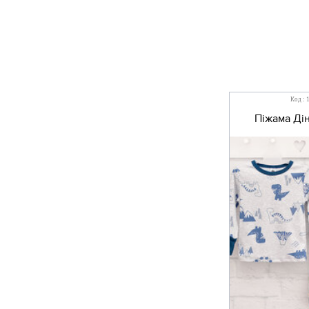
Код : 
Піжама Дін