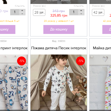
Останній розмір
Ост
Кількість
Розмір (вік)
Кількість
Розмір (вік)
+
+
0
грн
343
грн
28 (вік 12-18 міс) - 343,00 грн
42 (вік 12-14 р) - 307,00 грн
-
-
325,85
грн
ошику
До кошику
Д
110254
Код : 110211
принт інтерлок
Піжама дитяча Песик інтерлок
Майка дит
-5%
-5%