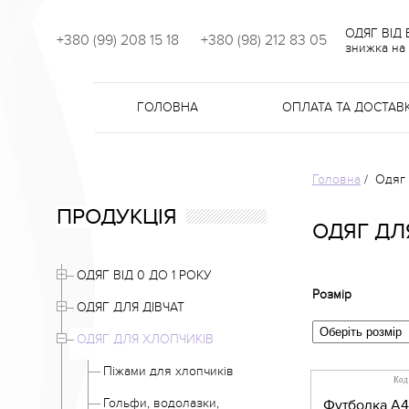
ОДЯГ ВІД
+380 (99) 208 15 18
+380 (98) 212 83 05
знижка на 
ГОЛОВНА
ОПЛАТА ТА ДОСТАВ
Головна
/
Одяг 
ПРОДУКЦІЯ
ОДЯГ ДЛ
ОДЯГ ВІД 0 ДО 1 РОКУ
Розмір
ОДЯГ ДЛЯ ДІВЧАТ
ОДЯГ ДЛЯ ХЛОПЧИКІВ
Піжами для хлопчиків
Код
Гольфи, водолазки,
Футболка А4