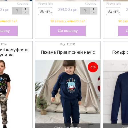
Кількість
Розмір (вік)
Кількість
Розмір (вік)
+
+
0
грн
291,00
грн
2
98 (вік 2-3 р) - 291,00 грн
92 (вік 1,5-2 р) - 277,00 грн
-
-
ошику
До кошику
Д
 11754
Код : 110391
ячі камуфляж
Піжама Привіт синій начіс
Гольф 
вунитка
-5%