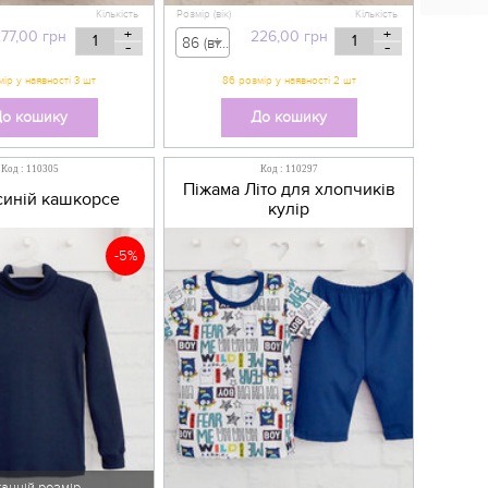
Кількість
Розмір (вік)
Кількість
+
+
77,00
грн
226,00
грн
86 (вік 12-18 міс) - 226,00 грн
-
-
о кошику
До кошику
Код : 110305
Код : 110297
Піжама Літо для хлопчиків
синій кашкорсе
кулір
-5%