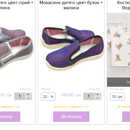
чі цвет сірий +
Мокасини дитячі цвет бузок +
Костю
лина
малина
Вед
О
Кількість
Розмір
Кількість
Розмір (вік)
+
+
,00
грн
106,00
грн
26 - 106,00 грн
116 (вік 5-6 р) - 329,00 грн
-
-
 наявності 2 шт
26 розмір у наявності 1 шт
кошику
До кошику