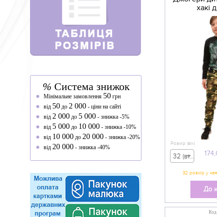
хакі 
%
Система знижок
50
Мінімальне замовлення
грн
50
2 000
від
до
- ціни на сайті
2 000
5 000
від
до
- знижка -5%
5 000
10 000
від
до
- знижка -10%
10 000
20 000
від
до
- знижка -20%
Розмір (вік)
20 000
від
- знижка -40%
174
32 (вік 5-6 р) - 174,00 грн
До 
Код