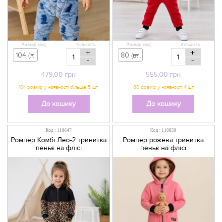
Розмір (вік)
Кількість
Розмір (вік)
Кількість
+
+
104 (вік 3-4 р) - 479,00 грн
80 (вік 9-12 міс) - 555,00 грн
-
-
479,00
грн
555,00
грн
До кошику
До кошику
Код : 110647
Код : 110830
Ромпер Комбі Лео-2 тринитка
Ромпер рожева тринитка
пеньє на флісі
пеньє на флісі