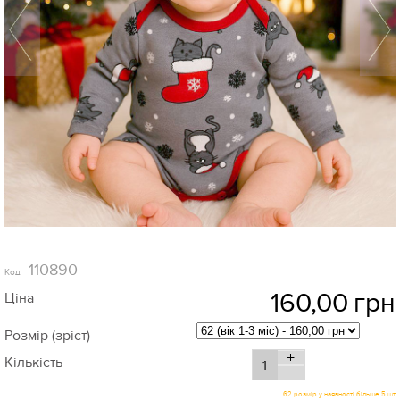
110890
Код
160,00
грн
Ціна
Розмір (зріст)
+
Кількість
-