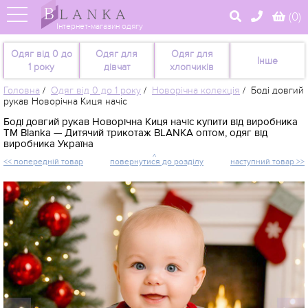
(
0
)
Інтернет-магазин одягу
Одяг від 0 до
Одяг для
Одяг для
Інше
1 року
дівчат
хлопчиків
Головна
/
Одяг від 0 до 1 року
/
Новорічна колекція
/
Боді довгий
рукав Новорічна Киця начіс
Боді довгий рукав Новорічна Киця начіс купити від виробника
TM Blanka — Дитячий трикотаж BLANKA оптом, одяг від
виробника Україна
<< попередній товар
повернутися до розділу
наступний товар >>