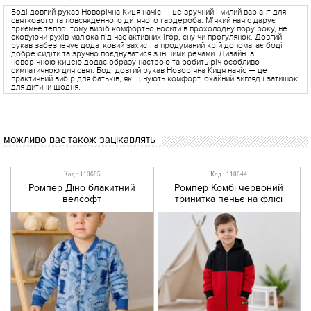
Боді довгий рукав Новорічна Киця начіс — це зручний і милий варіант для
святкового та повсякденного дитячого гардероба. М’який начіс дарує
приємне тепло, тому виріб комфортно носити в прохолодну пору року, не
сковуючи рухів малюка під час активних ігор, сну чи прогулянок. Довгий
рукав забезпечує додатковий захист, а продуманий крій допомагає боді
добре сидіти та зручно поєднуватися з іншими речами. Дизайн із
новорічною кицею додає образу настрою та робить річ особливо
симпатичною для свят. Боді довгий рукав Новорічна Киця начіс — це
практичний вибір для батьків, які цінують комфорт, охайний вигляд і затишок
для дитини щодня.
можливо вас також зацікавлять
Код : 110685
Код : 110644
Ромпер Діно блакитний
Ромпер Комбі червоний
велсофт
тринитка пеньє на флісі