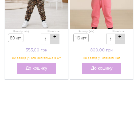
Розмір (вік)
Кількість
Розмір (вік)
Кількість
+
+
80 (вік 9-12 міс) - 555,00 грн
116 (вік 5-6 р) - 800,00 грн
-
-
555,00
грн
800,00
грн
До кошику
До кошику