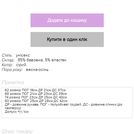
Додати до кошику
Купити в один клік
Стать:
унісекс
Склад:
95% бавовна, 5% еластан
Колір:
сірий
Пора року:
весна-осінь
Примітка
62 розмір ПОГ 19см ДР 21см ДС 37см
68 розмір ПОГ 21см ДР 23см ДС 39см
74 розмір ПОГ 23см ДР 25см ДС 40см
80 розмір ПОГ 25см ДР 28см ДС 42см
ДР - довжина рукава, ПОГ - полуобхват грудей, ДС - довжина спинки (до
памперсу)
Допуск +(-) 1см
Опис товару