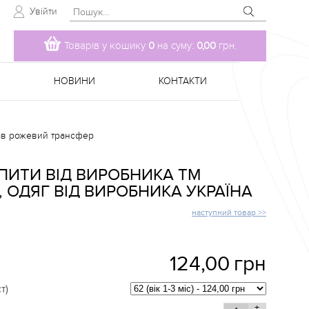
Увійти
Товарів у кошику
0
на суму:
0,00
грн.
НОВИНИ
КОНТАКТИ
ав рожевий трансфер
ПИТИ ВІД ВИРОБНИКА TM
 ОДЯГ ВІД ВИРОБНИКА УКРАЇНА
наступний товар >>
124,00
грн
т)
+