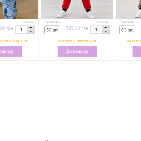
Кількість
Розмір (вік)
Кількість
Розмір (вік)
+
+
,00
грн
555,00
грн
80 (вік 9-12 міс) - 555,00 грн
80 (вік 9-12 міс) - 555,00 грн
-
-
кошику
До кошику