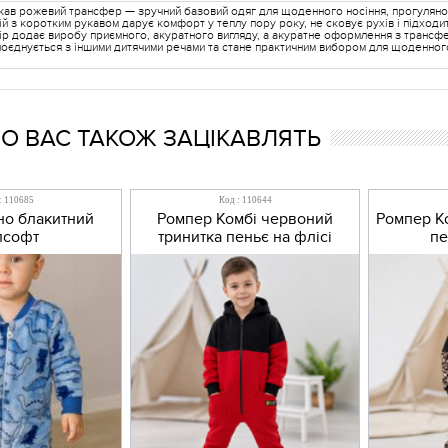
кав рожевий трансфер — зручний базовий одяг для щоденного носіння, прогулянок
рій з коротким рукавом дарує комфорт у теплу пору року, не сковує рухів і підходи
ір додає виробу приємного, акуратного вигляду, а акуратне оформлення з трансф
оєднується з іншими дитячими речами та стане практичним вибором для щоденного 
 ВАС ТАКОЖ ЗАЦІКАВЛЯТЬ
: 110685
Код : 110644
но блакитний
Ромпер Комбі червоний
Ромпер Ко
лсофт
тринитка пеньє на флісі
пе