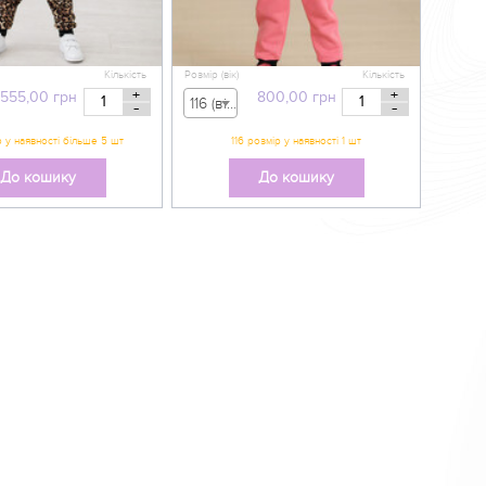
Кількість
Розмір (вік)
Кількість
+
+
555,00
грн
800,00
грн
116 (вік 5-6 р) - 800,00 грн
-
-
До кошику
До кошику