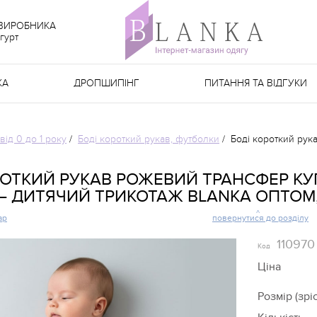
 ВИРОБНИКА
гурт
КА
ДРОПШИПІНГ
ПИТАННЯ ТА ВІДГУКИ
від 0 до 1 року
/
Боді короткий рукав, футболки
/
Боді короткий рук
РОТКИЙ РУКАВ РОЖЕВИЙ ТРАНСФЕР КУ
— ДИТЯЧИЙ ТРИКОТАЖ BLANKA ОПТОМ,
ар
повернутися до розділу
110970
Код
Ціна
Розмір (зріс