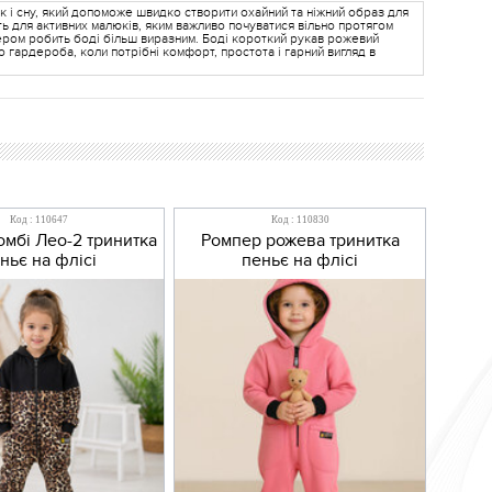
 і сну, який допоможе швидко створити охайний та ніжний образ для
ть для активних малюків, яким важливо почуватися вільно протягом
ером робить боді більш виразним. Боді короткий рукав рожевий
гардероба, коли потрібні комфорт, простота і гарний вигляд в
Код : 110647
Код : 110830
мбі Лео-2 тринитка
Ромпер рожева тринитка
ньє на флісі
пеньє на флісі