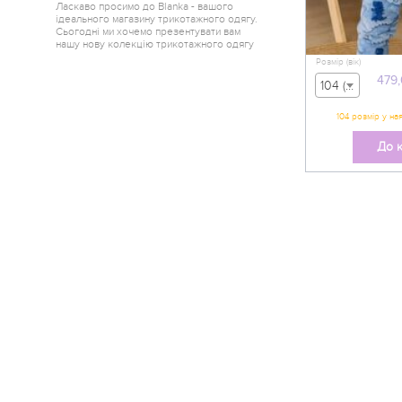
Ласкаво просимо до Blanka - вашого
ідеального магазину трикотажного одягу.
Сьогодні ми хочемо презентувати вам
нашу нову колекцію трикотажного одягу
від одного з найкращих краєв України -
Розмір (вік)
Горішні Плавні.
479
104 (вік 3-4 р) - 479,00 грн
До 