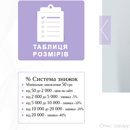
%
Система знижок
50
Мінімальне замовлення
грн
50
2 000
від
до
- ціни на сайті
2 000
5 000
від
до
- знижка -5%
5 000
10 000
від
до
- знижка -10%
10 000
20 000
від
до
- знижка -20%
20 000
від
- знижка -40%
Опис товару