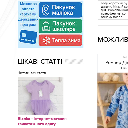
Боді короткий ру
дитини. М’який к
дня. Рожевий кол
трансфер легко п
одному виробі.
МОЖЛИВО
Код 
ЦІКАВІ СТАТТІ
Ромпер Ді
ве
Читати всі статті
Blanka - інтернет-магазин
трикотажного одягу