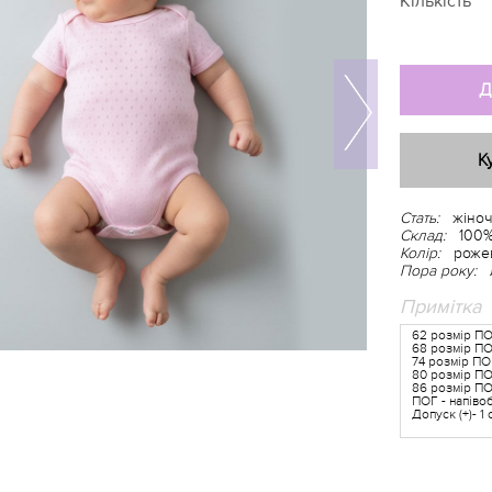
Кількість
Д
К
Стать:
жіноч
Склад:
100%
Колір:
роже
Пора року:
Примітка
62 розмір П
68 розмір ПО
74 розмір ПО
80 розмір П
86 розмір П
ПОГ - напіво
Допуск (+)- 1 