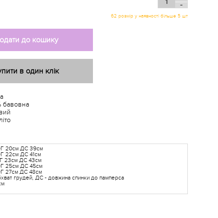
-
одати до кошику
упити в один клік
а
 бавовна
вий
літо
ОГ 20см ДС 39см
Г 22см ДС 41см
Г 23см ДС 43см
ОГ 25см ДС 45см
ОГ 27см ДС 48см
бхват грудей, ДС - довжина спинки до памперса
см