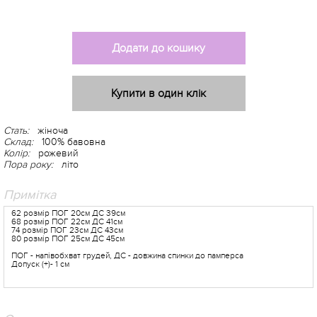
Додати до кошику
Купити в один клік
Стать:
жіноча
Склад:
100% бавовна
Колір:
рожевий
Пора року:
літо
Примітка
62 розмір ПОГ 20см ДС 39см
68 розмір ПОГ 22см ДС 41см
74 розмір ПОГ 23см ДС 43см
80 розмір ПОГ 25см ДС 45см
ПОГ - напівобхват грудей, ДС - довжина спинки до памперса
Допуск (+)- 1 см