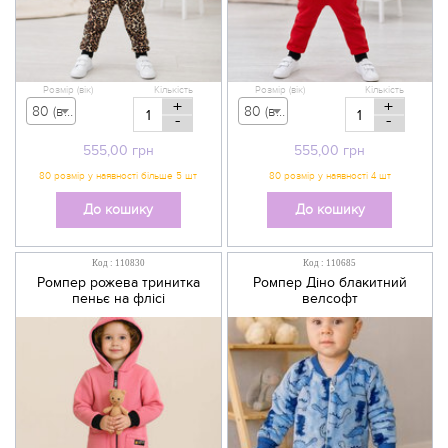
Розмір (вік)
Кількість
Розмір (вік)
Кількість
+
+
80 (вік 9-12 міс) - 555,00 грн
80 (вік 9-12 міс) - 555,00 грн
-
-
555,00
грн
555,00
грн
До кошику
До кошику
Код : 110830
Код : 110685
Ромпер рожева тринитка
Ромпер Діно блакитний
пеньє на флісі
велсофт