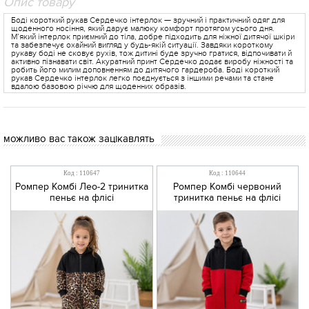
Опис товару
Боді короткий рукав Сердечко інтерлок — зручний і практичний одяг для
щоденного носіння, який дарує малюку комфорт протягом усього дня.
М’який інтерлок приємний до тіла, добре підходить для ніжної дитячої шкіри
та забезпечує охайний вигляд у будь-якій ситуації. Завдяки короткому
рукаву боді не сковує рухів, тож дитині буде зручно гратися, відпочивати й
активно пізнавати світ. Акуратний принт Сердечко додає виробу ніжності та
робить його милим доповненням до дитячого гардероба. Боді короткий
рукав Сердечко інтерлок легко поєднується з іншими речами та стане
вдалою базовою річчю для щоденних образів.
можливо вас також зацікавлять
Код : 110647
Код : 110644
Ромпер Комбі Лео-2 тринитка
Ромпер Комбі червоний
пеньє на флісі
тринитка пеньє на флісі