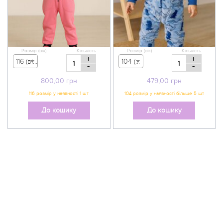
Розмір (вік)
Кількість
Розмір (вік)
Кількість
+
+
116 (вік 5-6 р) - 800,00 грн
104 (вік 3-4 р) - 479,00 грн
-
-
800,00
грн
479,00
грн
До кошику
До кошику