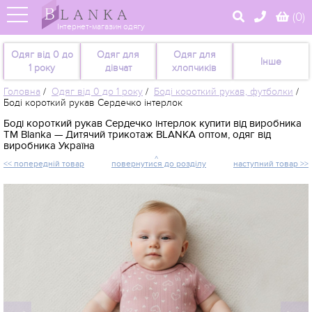
(
0
)
Інтернет-магазин одягу
Одяг від 0 до
Одяг для
Одяг для
Інше
1 року
дівчат
хлопчиків
Головна
/
Одяг від 0 до 1 року
/
Боді короткий рукав, футболки
/
Боді короткий рукав Сердечко інтерлок
Боді короткий рукав Сердечко інтерлок купити від виробника
TM Blanka — Дитячий трикотаж BLANKA оптом, одяг від
виробника Україна
<< попередній товар
повернутися до розділу
наступний товар >>