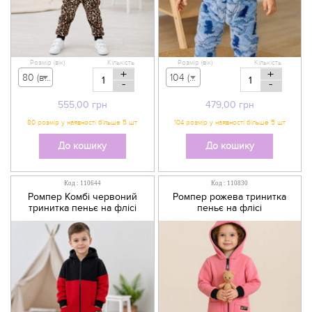
Розмір (вік)
Кількість
Розмір (вік)
Кількість
+
+
80 (вік 9-12 міс) - 555,00 грн
104 (вік 3-4 р) - 479,00 грн
-
-
555,00
грн
479,00
грн
До кошику
До кошику
Код : 110644
Код : 110830
Ромпер Комбі червоний
Ромпер рожева тринитка
тринитка пеньє на флісі
пеньє на флісі