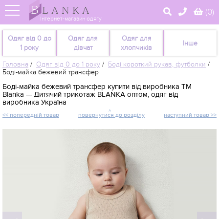
(
0
)
Інтернет-магазин одягу
Одяг від 0 до
Одяг для
Одяг для
Інше
1 року
дівчат
хлопчиків
Головна
/
Одяг від 0 до 1 року
/
Боді короткий рукав, футболки
/
Боді-майка бежевий трансфер
Боді-майка бежевий трансфер купити від виробника TM
Blanka — Дитячий трикотаж BLANKA оптом, одяг від
виробника Україна
<< попередній товар
повернутися до розділу
наступний товар >>