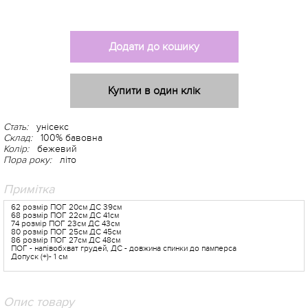
Додати до кошику
Купити в один клік
Стать:
унісекс
Склад:
100% бавовна
Колір:
бежевий
Пора року:
літо
Примітка
62 розмір ПОГ 20см ДС 39см
68 розмір ПОГ 22см ДС 41см
74 розмір ПОГ 23см ДС 43см
80 розмір ПОГ 25см ДС 45см
86 розмір ПОГ 27см ДС 48см
ПОГ - напівобхват грудей, ДС - довжина спинки до памперса
Допуск (+)- 1 см
Опис товару