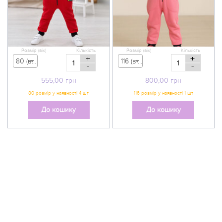
Розмір (вік)
Кількість
Розмір (вік)
Кількість
+
+
80 (вік 9-12 міс) - 555,00 грн
116 (вік 5-6 р) - 800,00 грн
-
-
555,00
грн
800,00
грн
До кошику
До кошику