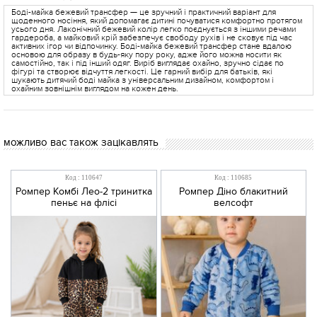
Боді-майка бежевий трансфер — це зручний і практичний варіант для
щоденного носіння, який допомагає дитині почуватися комфортно протягом
усього дня. Лаконічний бежевий колір легко поєднується з іншими речами
гардероба, а майковий крій забезпечує свободу рухів і не сковує під час
активних ігор чи відпочинку. Боді-майка бежевий трансфер стане вдалою
основою для образу в будь-яку пору року, адже його можна носити як
самостійно, так і під інший одяг. Виріб виглядає охайно, зручно сідає по
фігурі та створює відчуття легкості. Це гарний вибір для батьків, які
шукають дитячий боді майка з універсальним дизайном, комфортом і
охайним зовнішнім виглядом на кожен день.
можливо вас також зацікавлять
Код : 110647
Код : 110685
Ромпер Комбі Лео-2 тринитка
Ромпер Діно блакитний
пеньє на флісі
велсофт