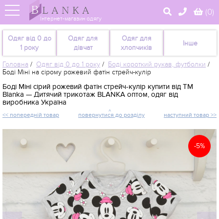
(
0
)
Інтернет-магазин одягу
Одяг від 0 до
Одяг для
Одяг для
Інше
1 року
дівчат
хлопчиків
Головна
/
Одяг від 0 до 1 року
/
Боді короткий рукав, футболки
/
Боді Міні на сірому рожевий фатін стрейч-кулір
Боді Міні сірий рожевий фатін стрейч-кулір купити від TM
Blanka — Дитячий трикотаж BLANKA оптом, одяг від
виробника Україна
<< попередній товар
повернутися до розділу
наступний товар >>
-5%