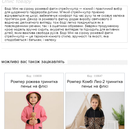
Опис товару
Боді Міні на сірому рожевий фатін стрейч-кулір — ніжний і практичний вибір
для щоденного гардероба дитини. М’який стрейч-кулір приємно
відчувається на шкірі, забезпечує комфорт під час руху та не сковує малюка
протягом дня. Декор із рожевого фатіну додає виробу святкового й
водночас делікатного вигляду, тож боді легко поєднується як з
повсякденними речами, так і з ошатними образами. Завдяки продуманому
крою модель зручно сидить, акуратно виглядає та підходить для активних
дітей, яким важлива свобода рухів. Боді Міні на сірому рожевий фатін
стрейч-кулір — це гармонія ніжного стилю, зручності та якості, яка
сподобається і батькам, і малюку.
можливо вас також зацікавлять
Код : 110830
Код : 110647
Ромпер рожева тринитка
Ромпер Комбі Лео-2 тринитка
пеньє на флісі
пеньє на флісі