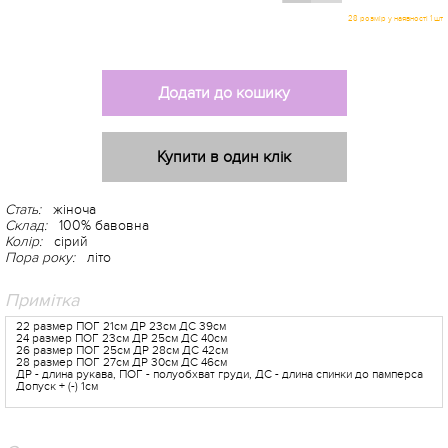
Додати до кошику
Купити в один клік
Стать:
жіноча
Склад:
100% бавовна
Колір:
сірий
Пора року:
літо
-5%
Примітка
22 размер ПОГ 21см ДР 23см ДС 39см
24 размер ПОГ 23см ДР 25см ДС 40см
26 размер ПОГ 25см ДР 28см ДС 42см
28 размер ПОГ 27см ДР 30см ДС 46см
ДР - длина рукава, ПОГ - полуобхват груди, ДС - длина спинки до памперса
Допуск + (-) 1см