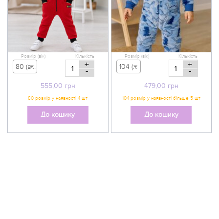
Розмір (вік)
Кількість
Розмір (вік)
Кількість
+
+
80 (вік 9-12 міс) - 555,00 грн
104 (вік 3-4 р) - 479,00 грн
-
-
555,00
грн
479,00
грн
До кошику
До кошику