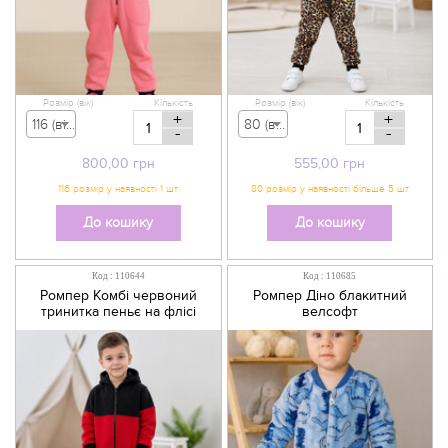
Розмір (вік)
Кількість
Розмір (вік)
Кількість
+
+
116 (вік 5-6 р) - 800,00 грн
80 (вік 9-12 міс) - 555,00 грн
-
-
800,00
грн
555,00
грн
До кошику
До кошику
Код : 110644
Код : 110685
Ромпер Комбі червоний
Ромпер Діно блакитний
тринитка пеньє на флісі
велсофт