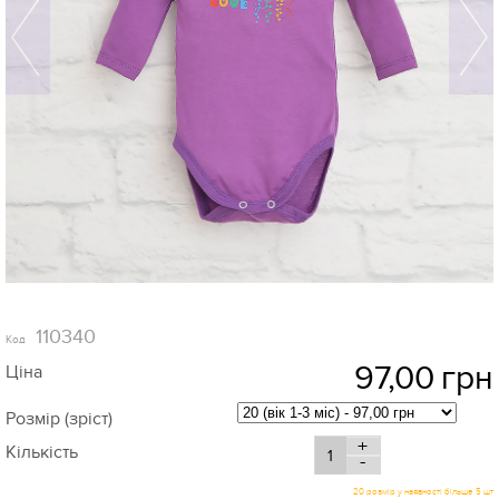
110340
Код
97,00
грн
Ціна
Розмір (зріст)
+
Кількість
-
20 розмір у наявності більше 5 шт