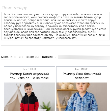
Опис товару
Боді Веселка довгий рукав фіолет кулір — зручний вибір для щоденного
гардероба малюка, коли важливі комфорт і охайний вигляд. М’який кулір
приємний до тіла, добре підходить для ніжної дитячої шкіри та дарує
свободу рухів протягом дня. Довгий рукав допомагає створити практичний
образ у прохолоднішу погоду, а лаконічний фіолетовий колір легко
поєднується з іншими речами. Боді Веселка довгий рукав фіолет кулір стане
зручною основою для прогулянок, дому та сну, забезпечуючи дитині
відчуття затишку без зайвого об’єму. Це охайний і практичний варіант, який
цінують батьки за простоту, комфорт і універсальність.
можливо вас також зацікавлять
Код : 110644
Код : 110685
Ромпер Комбі червоний
Ромпер Діно блакитний
тринитка пеньє на флісі
велсофт