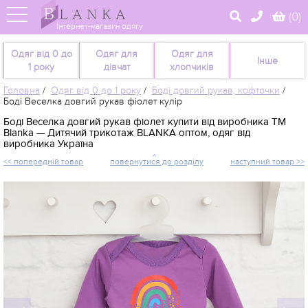
(
0
)
Інтернет-магазин одягу
Одяг від 0 до
Одяг для
Одяг для
Інше
1 року
дівчат
хлопчиків
Головна
/
Одяг від 0 до 1 року
/
Боді довгий рукав, кофточки
/
Боді Веселка довгий рукав фіолет кулір
Боді Веселка довгий рукав фіолет купити від виробника TM
Blanka — Дитячий трикотаж BLANKA оптом, одяг від
виробника Україна
<< попередній товар
повернутися до розділу
наступний товар >>