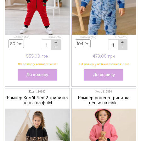
Розмір (вік)
Кількість
Розмір (вік)
Кількість
+
+
80 (вік 9-12 міс) - 555,00 грн
104 (вік 3-4 р) - 479,00 грн
-
-
555,00
грн
479,00
грн
До кошику
До кошику
Код : 110647
Код : 110830
Ромпер Комбі Лео-2 тринитка
Ромпер рожева тринитка
пеньє на флісі
пеньє на флісі