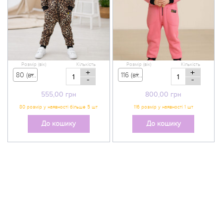
Розмір (вік)
Кількість
Розмір (вік)
Кількість
+
+
80 (вік 9-12 міс) - 555,00 грн
116 (вік 5-6 р) - 800,00 грн
-
-
555,00
грн
800,00
грн
До кошику
До кошику