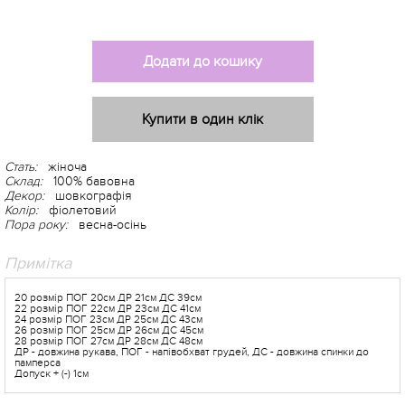
Додати до кошику
Купити в один клік
Стать:
жіноча
Склад:
100% бавовна
Декор:
шовкографія
Колір:
фіолетовий
Пора року:
весна-осінь
Примітка
20 розмір ПОГ 20см ДР 21см ДС 39см
22 розмір ПОГ 22см ДР 23см ДС 41см
24 розмір ПОГ 23см ДР 25см ДС 43см
26 розмір ПОГ 25см ДР 26см ДС 45см
28 розмір ПОГ 27см ДР 28см ДС 48см
ДР - довжина рукава, ПОГ - напівобхват грудей, ДС - довжина спинки до
памперса
Допуск + (-) 1см