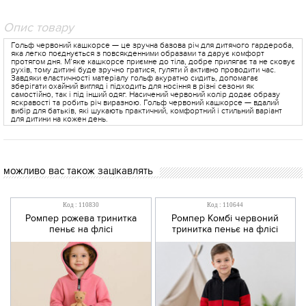
Опис товару
Гольф червоний кашкорсе — це зручна базова річ для дитячого гардероба,
яка легко поєднується з повсякденними образами та дарує комфорт
протягом дня. М’яке кашкорсе приємне до тіла, добре прилягає та не сковує
рухів, тому дитині буде зручно гратися, гуляти й активно проводити час.
Завдяки еластичності матеріалу гольф акуратно сидить, допомагає
зберігати охайний вигляд і підходить для носіння в різні сезони як
самостійно, так і під інший одяг. Насичений червоний колір додає образу
яскравості та робить річ виразною. Гольф червоний кашкорсе — вдалий
вибір для батьків, які шукають практичний, комфортний і стильний варіант
для дитини на кожен день.
можливо вас також зацікавлять
Код : 110830
Код : 110644
Ромпер рожева тринитка
Ромпер Комбі червоний
пеньє на флісі
тринитка пеньє на флісі