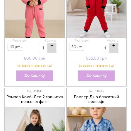
Розмір (вік)
Кількість
Розмір (вік)
Кількість
+
+
116 (вік 5-6 р) - 800,00 грн
80 (вік 9-12 міс) - 555,00 грн
-
-
800,00
грн
555,00
грн
До кошику
До кошику
Код : 110647
Код : 110685
Ромпер Комбі Лео-2 тринитка
Ромпер Діно блакитний
пеньє на флісі
велсофт