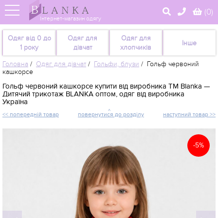
(
0
)
Інтернет-магазин одягу
Одяг від 0 до
Одяг для
Одяг для
Інше
1 року
дівчат
хлопчиків
Головна
/
Одяг для дівчат
/
Гольфи, блузи
/
Гольф червоний
кашкорсе
Гольф червоний кашкорсе купити від виробника TM Blanka —
Дитячий трикотаж BLANKA оптом, одяг від виробника
Україна
<< попередній товар
повернутися до розділу
наступний товар >>
-5%