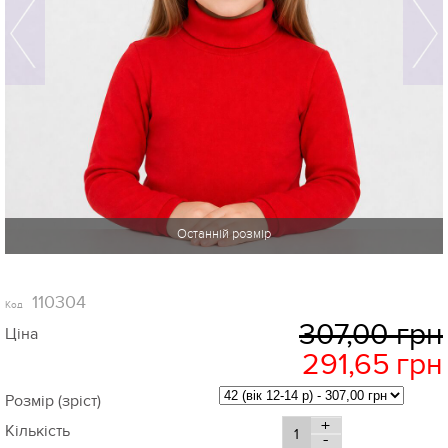
-5%
110304
Код
307,00 грн
Ціна
291,65
грн
Розмір (зріст)
+
Кількість
-