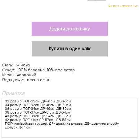
Додати до кошику
Купити в один клік
Стать:
жіноча
Склад:
90% бавовна, 10% поліестер
Колір:
червоний
Пора року:
весна-осінь
-5%
Примітка
32 розмір ПОГ-29см ДР-41см ДВ-46см
34 розмір ПОГ-32см ДР-46см ДВ-50см
36 розмір ПОГ-34см ДР-49см ДВ-52см
38 розмір ПОГ-37см ДР-51см ДВ-54см
40 розмір ПОГ-39см ДР-54см ДВ-56см
42 розмір ПОГ-41см ДР-57см ДВ-58см
ПОГ- напівобхват грудей, ДР- довжина рукава, ДВ- довжина виробу
Допуск +(-) 1 см