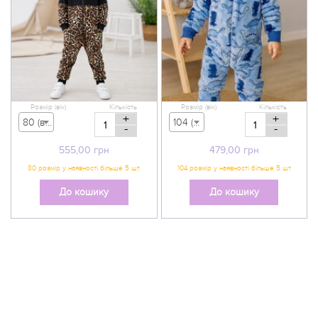
Розмір (вік)
Кількість
Розмір (вік)
Кількість
+
+
80 (вік 9-12 міс) - 555,00 грн
104 (вік 3-4 р) - 479,00 грн
-
-
555,00
грн
479,00
грн
До кошику
До кошику