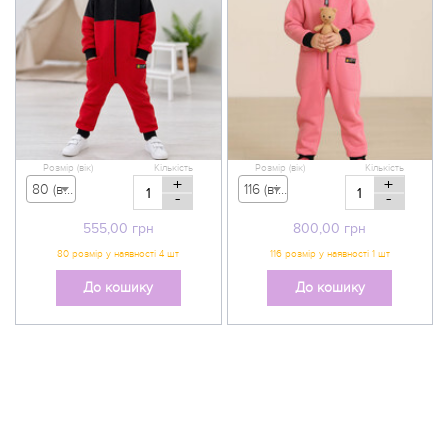
Розмір (вік)
Кількість
Розмір (вік)
Кількість
+
+
80 (вік 9-12 міс) - 555,00 грн
116 (вік 5-6 р) - 800,00 грн
-
-
555,00
грн
800,00
грн
До кошику
До кошику