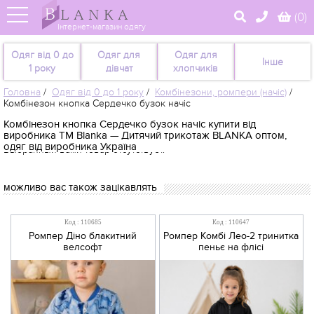
(
0
)
Інтернет-магазин одягу
Одяг від 0 до
Одяг для
Одяг для
Інше
1 року
дівчат
хлопчиків
Головна
/
Одяг від 0 до 1 року
/
Комбінезони, ромпери (начіс)
/
Комбінезон кнопка Сердечко бузок начіс
Комбінезон кнопка Сердечко бузок начіс купити від
виробника TM Blanka — Дитячий трикотаж BLANKA оптом,
одяг від виробника Україна
Выбранный вами товар отсутствует.
можливо вас також зацікавлять
Код : 110685
Код : 110647
Ромпер Діно блакитний
Ромпер Комбі Лео-2 тринитка
велсофт
пеньє на флісі