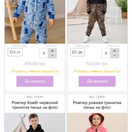
Розмір (вік)
Кількість
Розмір (вік)
Кількість
+
+
104 (вік 3-4 р) - 479,00 грн
80 (вік 9-12 міс) - 555,00 грн
-
-
479,00
грн
555,00
грн
До кошику
До кошику
Код : 110644
Код : 110830
Ромпер Комбі червоний
Ромпер рожева тринитка
тринитка пеньє на флісі
пеньє на флісі