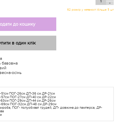
-
одати до кошику
упити в один клік
а
 бавовна
вий
весна-осінь
-51см ПОГ-26см ДП-36 см ДР-21см
В-57см ПОГ-27см ДП-40 см ДР-22см
-63см ПОГ-29см ДП-44 см ДР-26см
В-69см ПОГ-32см ДП-48 см ДР-29см
ироба, ПОГ- полуобхват грудей, ДП- довжина до памперса, ДР-
ава
см