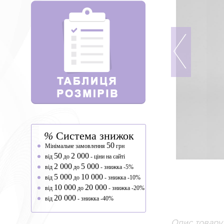
%
Система знижок
50
Мінімальне замовлення
грн
50
2 000
від
до
- ціни на сайті
2 000
5 000
від
до
- знижка -5%
5 000
10 000
від
до
- знижка -10%
10 000
20 000
від
до
- знижка -20%
20 000
від
- знижка -40%
Опис товару