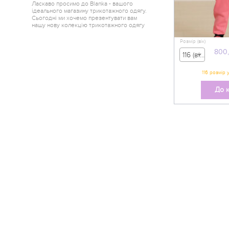
Ласкаво просимо до Blanka - вашого
ідеального магазину трикотажного одягу.
Сьогодні ми хочемо презентувати вам
нашу нову колекцію трикотажного одягу
від одного з найкращих краєв України -
Горішні Плавні.
Розмір (вік)
800
116 (вік 5-6 р) - 800,00 грн
До 