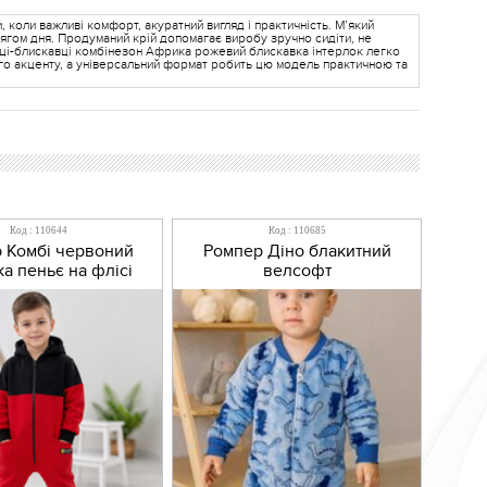
оли важливі комфорт, акуратний вигляд і практичність. М’який
отягом дня. Продуманий крій допомагає виробу зручно сидіти, не
тібці-блискавці комбінезон Африка рожевий блискавка інтерлок легко
ого акценту, а універсальний формат робить цю модель практичною та
Код : 110644
Код : 110685
 Комбі червоний
Ромпер Діно блакитний
ка пеньє на флісі
велсофт