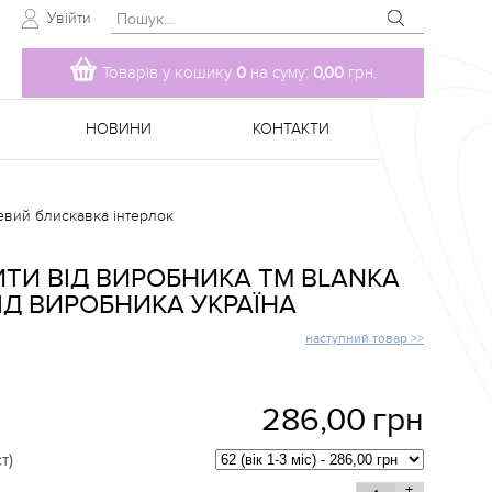
Увійти
Товарів у кошику
0
на суму:
0,00
грн.
НОВИНИ
КОНТАКТИ
вий блискавка інтерлок
ТИ ВІД ВИРОБНИКА TM BLANKA
ІД ВИРОБНИКА УКРАЇНА
наступний товар >>
286,00
грн
т)
+