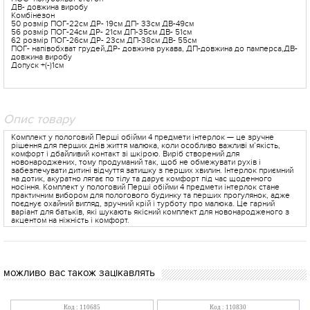
ДВ- довжина виробу
Комбінезон
50 розмір ПОГ-22см ДР- 19см ДП- 33см ДВ-49см
56 розмір ПОГ-24см ДР- 21см ДП-35см ДВ- 51см
62 розмір ПОГ-26см ДР- 23см ДП-38см ДВ- 55см
ПОГ- напівобхват грудей,ДР- довжина рукава, ДП-довжина до памперса,ДВ-
довжина виробу
Допуск +(-)1см
Опис товару
Комплект у пологовий Перші обійми 4 предмети інтерлок — це зручне
рішення для перших днів життя малюка, коли особливо важливі м’якість,
комфорт і дбайливий контакт зі шкірою. Виріб створений для
новонароджених, тому продуманий так, щоб не обмежувати рухів і
забезпечувати дитині відчуття затишку з перших хвилин. Інтерлок приємний
на дотик, акуратно лягає по тілу та дарує комфорт під час щоденного
носіння. Комплект у пологовий Перші обійми 4 предмети інтерлок стане
практичним вибором для пологового будинку та перших прогулянок, адже
поєднує охайний вигляд, зручний крій і турботу про малюка. Це гарний
варіант для батьків, які шукають якісний комплект для новонародженого з
акцентом на ніжність і комфорт.
можливо вас також зацікавлять
Код : 110685
Код : 110830