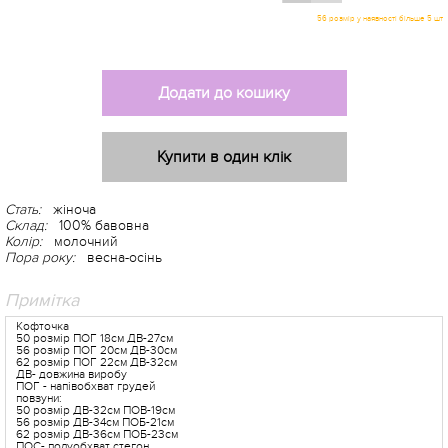
Додати до кошику
Купити в один клік
Стать:
жіноча
Склад:
100% бавовна
Колір:
молочний
Пора року:
весна-осінь
Примітка
Кофточка
50 розмір ПОГ 18см ДВ-27см
56 розмір ПОГ 20см ДВ-30см
62 розмір ПОГ 22см ДВ-32см
ДВ- довжина виробу
ПОГ - напівобхват грудей
повзуни:
50 розмір ДВ-32см ПОВ-19см
56 розмір ДВ-34см ПОБ-21см
62 розмір ДВ-36см ПОБ-23см
ПОС- полуобхват стегон