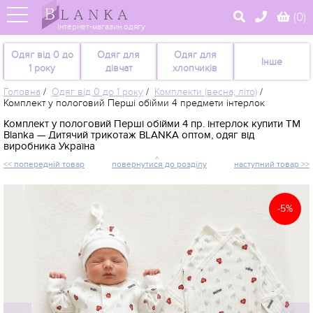
(
0
)
Інтернет-магазин одягу
Одяг від 0 до
Одяг для
Одяг для
Інше
1 року
дівчат
хлопчиків
Головна
/
Одяг від 0 до 1 року
/
Комплекти (весна, літо)
/
Комплект у пологовий Перші обійми 4 предмети інтерлок
Комплект у пологовий Перші обійми 4 пр. інтерлок купити TM
Blanka — Дитячий трикотаж BLANKA оптом, одяг від
виробника Україна
<< попередній товар
повернутися до розділу
наступний товар >>
-5%