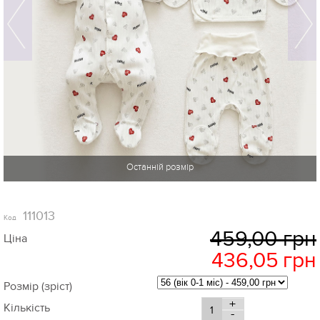
-5%
111013
Код
459,00 грн
Ціна
436,05
грн
Розмір (зріст)
+
Кількість
-