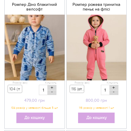
Ромпер Діно блакитний
Ромпер рожева тринитка
велсофт
пеньє на флісі
Розмір (вік)
Кількість
Розмір (вік)
Кількість
+
+
104 (вік 3-4 р) - 479,00 грн
116 (вік 5-6 р) - 800,00 грн
-
-
479,00
грн
800,00
грн
До кошику
До кошику