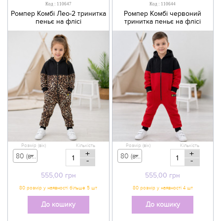
Код : 110647
Код : 110644
Ромпер Комбі Лео-2 тринитка
Ромпер Комбі червоний
пеньє на флісі
тринитка пеньє на флісі
Розмір (вік)
Кількість
Розмір (вік)
Кількість
+
+
80 (вік 9-12 міс) - 555,00 грн
80 (вік 9-12 міс) - 555,00 грн
-
-
555,00
грн
555,00
грн
До кошику
До кошику