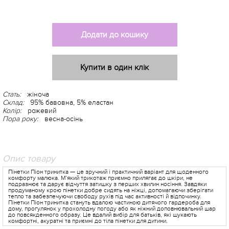
Додати до кошику
Купити в один клік
Стать:
жіноча
Склад:
95% бавовна, 5% еластан
Колір:
рожевий
Пора року:
весна-осінь
Опис товару
Пінетки Піон тринитка — це зручний і практичний варіант для щоденного
комфорту малюка. М’який трикотаж приємно прилягає до шкіри, не
подразнює та дарує відчуття затишку з перших хвилин носіння. Завдяки
продуманому крою пінетки добре сидять на ніжці, допомагаючи зберігати
тепло та забезпечуючи свободу рухів під час активності й відпочинку.
Пінетки Піон тринитка стануть вдалою частиною дитячого гардероба для
дому, прогулянок у прохолодну погоду або як ніжний доповнювальний шар
до повсякденного образу. Це вдалий вибір для батьків, які шукають
комфортні, акуратні та приємні до тіла пінетки для дитини.