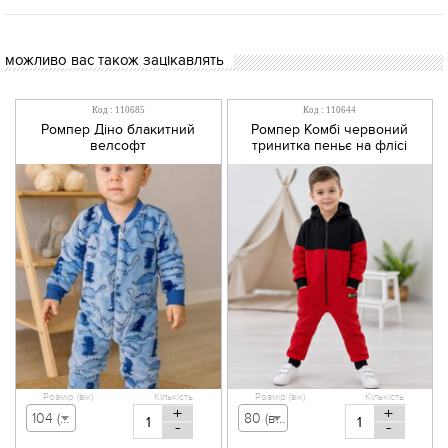
можливо вас також зацікавлять
Код : 110685
Код : 110644
Ромпер Діно блакитний
Ромпер Комбі червоний
велсофт
тринитка пеньє на флісі
Розмір (вік)
Кількість
Розмір (вік)
Кількість
+
+
104 (вік 3-4 р) - 479,00 грн
80 (вік 9-12 міс) - 555,00 грн
-
-