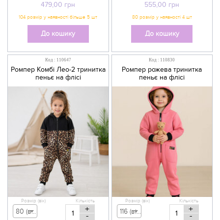
479,00
грн
555,00
грн
До кошику
До кошику
Код : 110647
Код : 110830
Ромпер Комбі Лео-2 тринитка
Ромпер рожева тринитка
пеньє на флісі
пеньє на флісі
Розмір (вік)
Кількість
Розмір (вік)
Кількість
+
+
80 (вік 9-12 міс) - 555,00 грн
116 (вік 5-6 р) - 800,00 грн
-
-