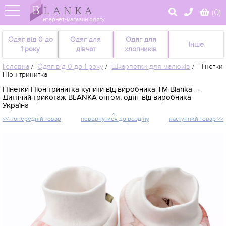
(
0
)
Інтернет-магазин одягу
Одяг від 0 до
Одяг для
Одяг для
Інше
1 року
дівчат
хлопчиків
Головна
/
Одяг від 0 до 1 року
/
Шкарпетки для малюків
/
Пінетки
Піон тринитка
Пінетки Піон тринитка купити від виробника TM Blanka —
Дитячий трикотаж BLANKA оптом, одяг від виробника
Україна
<< попередній товар
повернутися до розділу
наступний товар >>