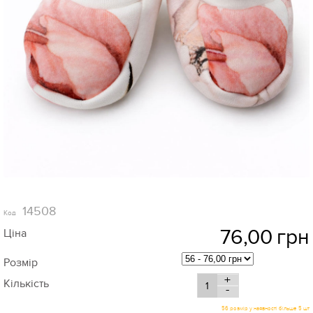
14508
Код
76,00
грн
Ціна
Розмір
+
Кількість
-
56 розмір у наявності більше 5 шт