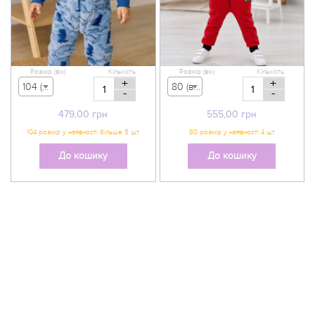
Розмір (вік)
Кількість
Розмір (вік)
Кількість
+
+
104 (вік 3-4 р) - 479,00 грн
80 (вік 9-12 міс) - 555,00 грн
-
-
479,00
грн
555,00
грн
До кошику
До кошику