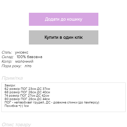
Додати до кошику
Купити в один клік
Стать:
унісекс
Склад:
100% бавовна
Колір:
молочний
Пора року:
літо
Примітка
Заміри:
62 розмір ПОГ 23см ДС 37см
68 розмір ПОГ 26см ДС 40см
74 розмір ПОГ 27см ДС 42см
80 розмір ПОГ 28см ДС 44см
ПОГ - напівобхват грудей, ДС - довжина спинки (до памперсу)
Похибка +(-) 1см
Опис товару