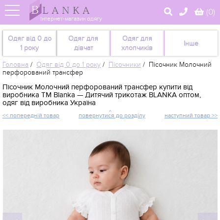
(
0
)
Інтернет-магазин одягу
Одяг від 0 до
Одяг для
Одяг для
Інше
1 року
дівчат
хлопчиків
Головна
/
Одяг від 0 до 1 року
/
Пісочники
/
Пісочник Молочний
перфорований трансфер
Пісочник Молочний перфорований трансфер купити від
виробника TM Blanka — Дитячий трикотаж BLANKA оптом,
одяг від виробника Україна
<< попередній товар
повернутися до розділу
наступний товар >>