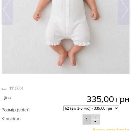
111034
Код
335,00
грн
Ціна
Розмір (зріст)
+
Кількість
-