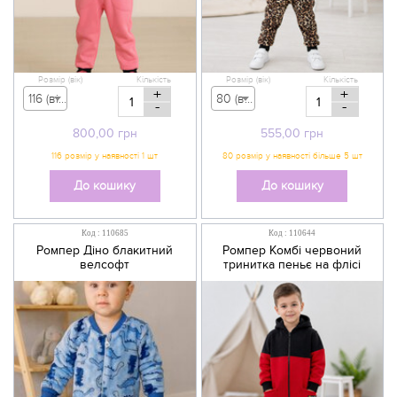
Розмір (вік)
Кількість
Розмір (вік)
Кількість
+
+
116 (вік 5-6 р) - 800,00 грн
80 (вік 9-12 міс) - 555,00 грн
-
-
800,00
грн
555,00
грн
До кошику
До кошику
Код : 110685
Код : 110644
Ромпер Діно блакитний
Ромпер Комбі червоний
велсофт
тринитка пеньє на флісі