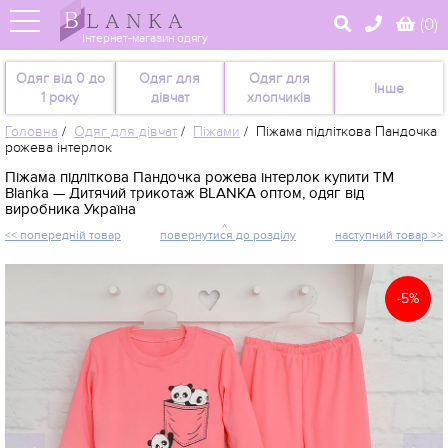
(
0
)
Інтернет-магазин одягу
Одяг від 0 до
Одяг для
Одяг для
Інше
1 року
дівчат
хлопчиків
Головна
/
Одяг для дівчат
/
Піжами
/
Піжама підліткова Пандочка
рожева інтерлок
Піжама підліткова Пандочка рожева інтерлок купити TM
Blanka — Дитячий трикотаж BLANKA оптом, одяг від
виробника Україна
<< попередній товар
повернутися до розділу
наступний товар >>
-5%