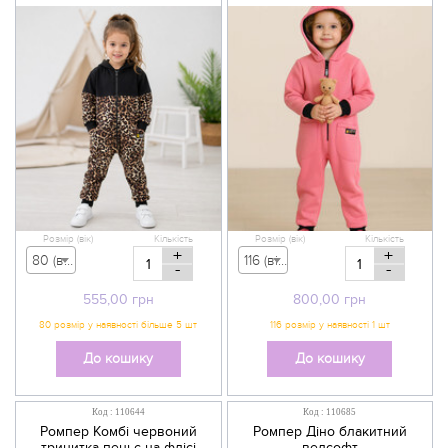
Розмір (вік)
Кількість
Розмір (вік)
Кількість
+
+
80 (вік 9-12 міс) - 555,00 грн
116 (вік 5-6 р) - 800,00 грн
-
-
555,00
грн
800,00
грн
До кошику
До кошику
Код : 110644
Код : 110685
Ромпер Комбі червоний
Ромпер Діно блакитний
тринитка пеньє на флісі
велсофт