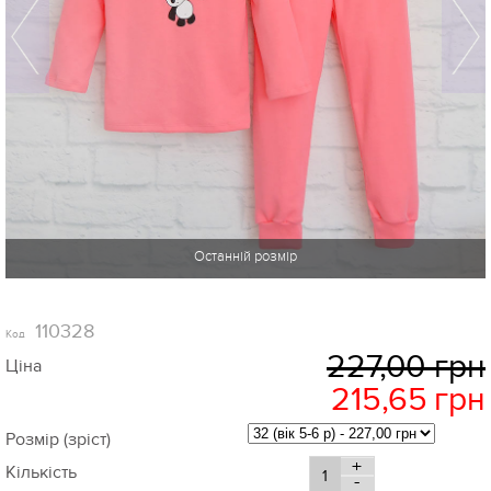
-5%
110328
Код
227,00 грн
Ціна
215,65
грн
Розмір (зріст)
+
Кількість
-