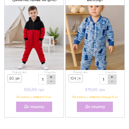
Розмір (вік)
Кількість
Розмір (вік)
Кількість
+
+
80 (вік 9-12 міс) - 555,00 грн
104 (вік 3-4 р) - 479,00 грн
-
-
555,00
грн
479,00
грн
До кошику
До кошику