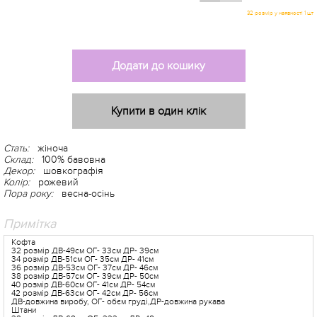
Додати до кошику
Купити в один клік
Стать:
жіноча
Склад:
100% бавовна
Декор:
шовкографія
Колір:
рожевий
Пора року:
весна-осінь
-5%
Примітка
Кофта
32 розмір ДВ-49см ОГ- 33см ДР- 39см
34 розмір ДВ-51см ОГ- 35см ДР- 41см
36 розмір ДВ-53см ОГ- 37см ДР- 46см
38 розмір ДВ-57см ОГ- 39см ДР- 50см
40 розмір ДВ-60см ОГ- 41см ДР- 54см
42 розмір ДВ-63см ОГ- 42см ДР- 56см
ДВ-довжина виробу, ОГ- обєм груді,ДР-довжина рукава
Штани