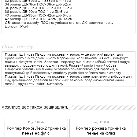
32 розмір ДВ-69см ОГ- 333см ДР- 48см
34 розмір ДВ-76см ПОС- 36см ДК- 52см
36 розмір ДВ-83см ПОС- 38см ДК- 56см
38 розмір ДВ-90см ПОС-41см ДК-61см
40 розмір ДВ-93см ПОС- 42см ДК- 64см
42 розмір ДВ-100см ПОС- 43см ДК- 65см
ДВ- довжина виробу, ПОС-полуобхват стегон, ДК- довжина кроку
Допуск +(-1см)
Опис товару
Піжама підліткова Пандочка рожева інтерлок — це зручний варіант для
щоденного сну та домашнього відпочинку, коли важливі м’якість, комфорт і
приємні відчуття на тілі. Завдяки інтерлоку виріб має охайний вигляд і дарує
затишок упродовж усього дня та ночі. Рожевий колір і милий образ
Пандочки роблять цю піжаму особливо привабливою для підлітків, а
продуманий крій забезпечує свободу рухів без зайвого дискомфорту.
Піжама підліткова Пандочка рожева інтерлок стане практичним вибором для
сну, домашнього дозвілля та спокійних вечорів, поєднуючи симпатичний
дизайн, зручність і якість матеріалу.
можливо вас також зацікавлять
Код : 110647
Код : 110830
Ромпер Комбі Лео-2 тринитка
Ромпер рожева тринитка
пеньє на флісі
пеньє на флісі