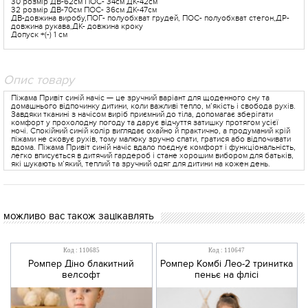
30 розмір ДВ-62см ПОС- 34см ДК-42см
32 розмір ДВ-70см ПОС- 36см ДК-47см
ДВ-довжина виробу,ПОГ- полуобхват грудей, ПОС- полуобхват стегон,ДР-
довжина рукава,ДК- довжина кроку
Допуск +(-) 1 см
Опис товару
Піжама Привіт синій начіс — це зручний варіант для щоденного сну та
домашнього відпочинку дитини, коли важливі тепло, м’якість і свобода рухів.
Завдяки тканині з начісом виріб приємний до тіла, допомагає зберігати
комфорт у прохолодну погоду та дарує відчуття затишку протягом усієї
ночі. Спокійний синій колір виглядає охайно й практично, а продуманий крій
піжами не сковує рухів, тому малюку зручно спати, гратися або відпочивати
вдома. Піжама Привіт синій начіс вдало поєднує комфорт і функціональність,
легко вписується в дитячий гардероб і стане хорошим вибором для батьків,
які шукають м’який, теплий та зручний одяг для дитини на кожен день.
можливо вас також зацікавлять
Код : 110685
Код : 110647
Ромпер Діно блакитний
Ромпер Комбі Лео-2 тринитка
велсофт
пеньє на флісі