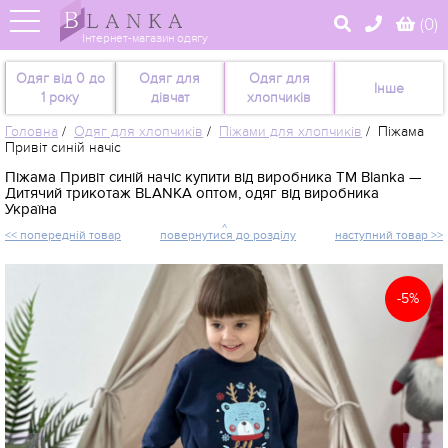
(
0
)
Інтернет-магазин одягу
Одяг від 0 до
Одяг для
Одяг для
Інше
1 року
дівчат
хлопчиків
Головна
/
Одяг для хлопчиків
/
Піжами для хлопчиків
/
Піжама
Привіт синій начіс
Піжама Привіт синій начіс купити від виробника TM Blanka —
Дитячий трикотаж BLANKA оптом, одяг від виробника
Україна
<< попередній товар
повернутися до розділу
наступний товар >>
-5%