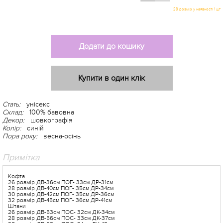
Додати до кошику
Купити в один клік
Стать:
унісекс
Склад:
100% бавовна
Декор:
шовкографія
Колір:
синій
Пора року:
весна-осінь
-5%
Примітка
Кофта
26 розмір ДВ-36см ПОГ- 33см ДР-31см
28 розмір ДВ-40см ПОГ- 35см ДР-34см
30 розмір ДВ-42см ПОГ- 35см ДР-36см
32 розмір ДВ-45см ПОГ- 36см ДР-41см
Штани
26 розмір ДВ-53см ПОС- 32см ДК-34см
28 розмір ДВ-56см ПОС- 33см ДК-37см