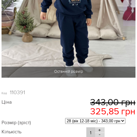
-5%
110391
Код
343,00 грн
Ціна
325,85
грн
Розмір (зріст)
+
Кількість
-