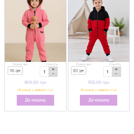
Розмір (вік)
Кількість
Розмір (вік)
Кількість
+
+
116 (вік 5-6 р) - 800,00 грн
80 (вік 9-12 міс) - 555,00 грн
-
-
800,00
грн
555,00
грн
До кошику
До кошику