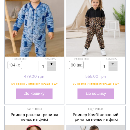
Розмір (вік)
Кількість
Розмір (вік)
Кількість
+
+
104 (вік 3-4 р) - 479,00 грн
80 (вік 9-12 міс) - 555,00 грн
-
-
479,00
грн
555,00
грн
До кошику
До кошику
Код : 110830
Код : 110644
Ромпер рожева тринитка
Ромпер Комбі червоний
пеньє на флісі
тринитка пеньє на флісі