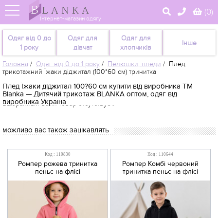
(
0
)
Інтернет-магазин одягу
Одяг від 0 до
Одяг для
Одяг для
Інше
1 року
дівчат
хлопчиків
Головна
/
Одяг від 0 до 1 року
/
Пелюшки, пледи
/
Плед
трикотажний Їжаки діджитал (100*60 см) тринитка
Плед Їжаки діджитал 100?60 см купити від виробника TM
Blanka — Дитячий трикотаж BLANKA оптом, одяг від
виробника Україна
Выбранный вами товар отсутствует.
можливо вас також зацікавлять
Код : 110830
Код : 110644
Ромпер рожева тринитка
Ромпер Комбі червоний
пеньє на флісі
тринитка пеньє на флісі