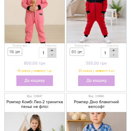
Розмір (вік)
Кількість
Розмір (вік)
Кількість
+
+
116 (вік 5-6 р) - 800,00 грн
80 (вік 9-12 міс) - 555,00 грн
-
-
800,00
грн
555,00
грн
До кошику
До кошику
Код : 110647
Код : 110685
Ромпер Комбі Лео-2 тринитка
Ромпер Діно блакитний
пеньє на флісі
велсофт