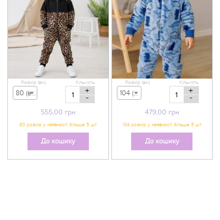
Розмір (вік)
Кількість
Розмір (вік)
Кількість
+
+
80 (вік 9-12 міс) - 555,00 грн
104 (вік 3-4 р) - 479,00 грн
-
-
555,00
грн
479,00
грн
До кошику
До кошику