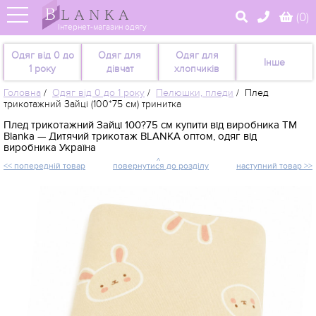
(
0
)
Інтернет-магазин одягу
Одяг від 0 до
Одяг для
Одяг для
Інше
1 року
дівчат
хлопчиків
Головна
/
Одяг від 0 до 1 року
/
Пелюшки, пледи
/
Плед
трикотажний Зайці (100*75 см) тринитка
Плед трикотажний Зайці 100?75 см купити від виробника TM
Blanka — Дитячий трикотаж BLANKA оптом, одяг від
виробника Україна
<< попередній товар
повернутися до розділу
наступний товар >>