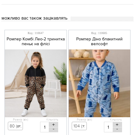
можливо вас також зацікавлять
Код : 110647
Код : 110685
Ромпер Комбі Лео-2 тринитка
Ромпер Діно блакитний
пеньє на флісі
велсофт
Розмір (вік)
Кількість
Розмір (вік)
Кількість
+
+
80 (вік 9-12 міс) - 555,00 грн
104 (вік 3-4 р) - 479,00 грн
-
-