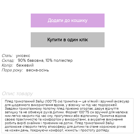
Додати до кошику
Купити в один клік
Стать:
унісекс
Склад:
90% бавовна, 10% поліестер
Колір:
бежевий
Пора року:
весна-осінь
Опис товару
Плед трикотажний Зайці (100*75 см) тринитка — це м’який і зручний аксесуар
для щоденного використання вдома, у візочку чи під час подорожей.
Завдяки трикотажному полотну плед приємно огортає, дарує відчуття
затишку та не обмежує рухів дитини. Формат 100*75 см зручний для малюка:
ним легко накрити під час сну, прогулянки або відпочинку. Тринитка відома
своєю практичністю та комфортом у використанні, а акуратне виконання
робить виріб охайним і приємним на дотик. Плед трикотажний Зайці
допоможе створити теплу атмосферу для дитини та стане корисною річчю
на кожен день, поєднуючи комфорт, ніжність і простоту догляду.