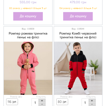
555,00
грн
479,00
грн
До кошику
До кошику
Код : 110830
Код : 110644
Ромпер рожева тринитка
Ромпер Комбі червоний
пеньє на флісі
тринитка пеньє на флісі
Розмір (вік)
Кількість
Розмір (вік)
Кількість
+
+
116 (вік 5-6 р) - 800,00 грн
80 (вік 9-12 міс) - 555,00 грн
-
-