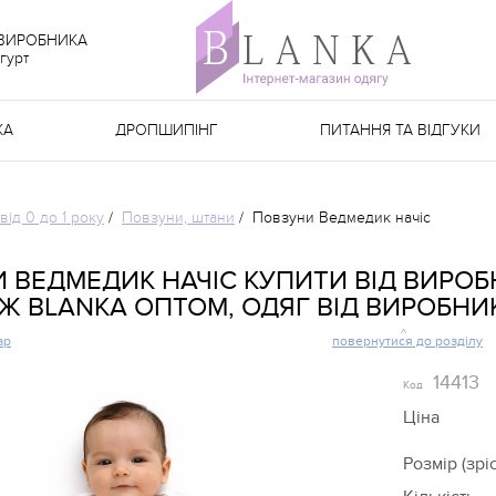
 ВИРОБНИКА
гурт
КА
ДРОПШИПІНГ
ПИТАННЯ ТА ВІДГУКИ
від 0 до 1 року
/
Повзуни, штани
/
Повзуни Ведмедик начіс
 ВЕДМЕДИК НАЧІС КУПИТИ ВІД ВИРОБ
Ж BLANKA ОПТОМ, ОДЯГ ВІД ВИРОБНИ
ар
повернутися до розділу
14413
Код
Ціна
Розмір (зріс