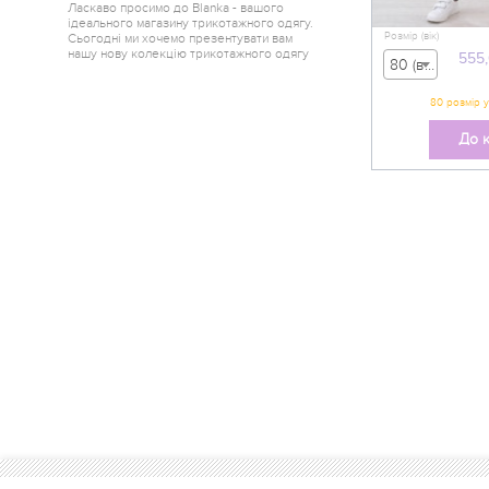
Ласкаво просимо до Blanka - вашого
ідеального магазину трикотажного одягу.
Розмір (вік)
Сьогодні ми хочемо презентувати вам
нашу нову колекцію трикотажного одягу
555
80 (вік 9-12 міс) - 555,00 грн
від одного з найкращих краєв України -
Горішні Плавні.
До 