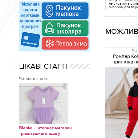
не сковують рухів
вибором для перш
МОЖЛИВО
Код 
Ромпер Ко
тринитка п
ЦІКАВІ СТАТТІ
Читати всі статті
Blanka - інтернет-магазин
трикотажного одягу