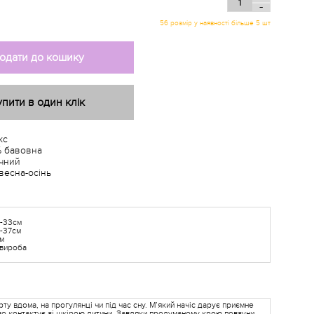
-
56 розмір у наявності більше 5 шт
одати до кошику
упити в один клік
кс
 бавовна
чний
весна-осінь
В-33см
-37см
см
 вироба
 вдома, на прогулянці чи під час сну. М’який начіс дарує приємне
иво контактує зі шкірою дитини. Завдяки продуманому крою повзуни