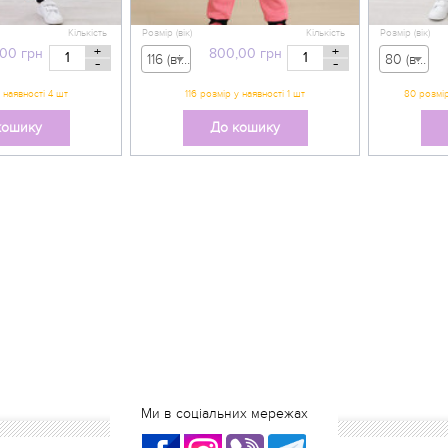
Кількість
Розмір (вік)
Кількість
Розмір (вік)
+
+
,00
грн
800,00
грн
116 (вік 5-6 р) - 800,00 грн
80 (вік 9-12 міс) - 555,00 грн
-
-
кошику
До кошику
Ми в соціальних мережах