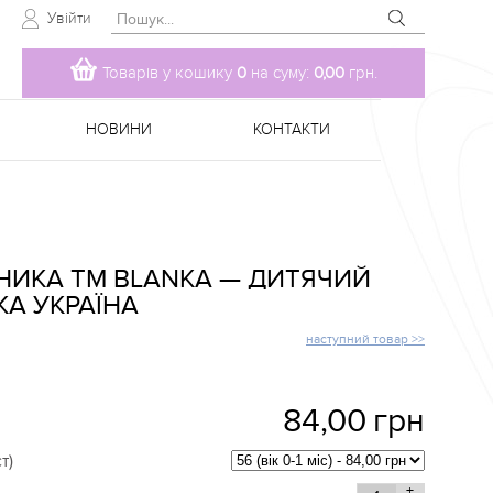
Увійти
Товарів у кошику
0
на суму:
0,00
грн.
НОВИНИ
КОНТАКТИ
НИКА TM BLANKA — ДИТЯЧИЙ
КА УКРАЇНА
наступний товар >>
84,00
грн
т)
+