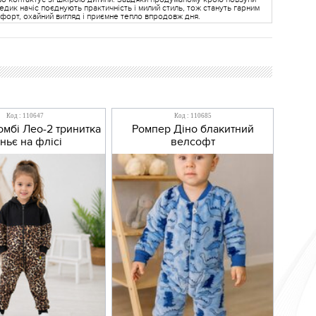
едик начіс поєднують практичність і милий стиль, тож стануть гарним
форт, охайний вигляд і приємне тепло впродовж дня.
Код : 110647
Код : 110685
мбі Лео-2 тринитка
Ромпер Діно блакитний
ньє на флісі
велсофт