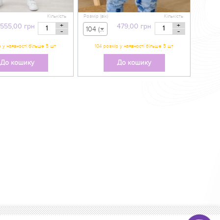
Кількість
Розмір (вік)
Кількість
+
+
555,00
грн
479,00
грн
104 (вік 3-4 р) - 479,00 грн
-
-
До кошику
До кошику