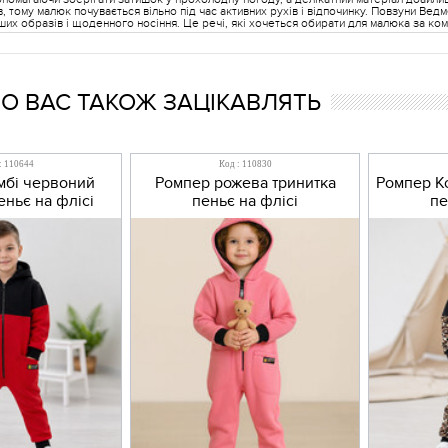
, тому малюк почувається вільно під час активних рухів і відпочинку. Повзуни Ведм
их образів і щоденного носіння. Це речі, які хочеться обирати для малюка за ком
 ВАС ТАКОЖ ЗАЦІКАВЛЯТЬ
: 110644
Код : 110830
мбі червоний
Ромпер рожева тринитка
Ромпер Ко
еньє на флісі
пеньє на флісі
пе