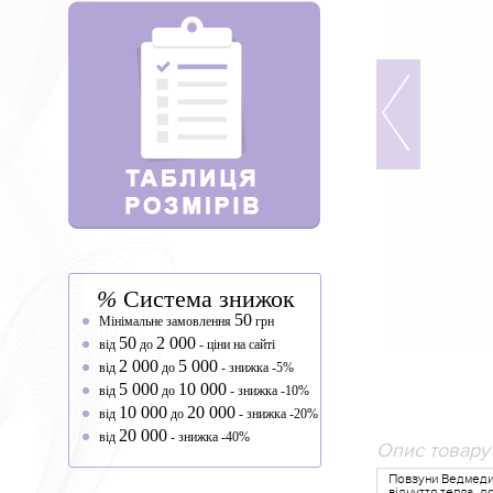
%
Система знижок
50
Мінімальне замовлення
грн
50
2 000
від
до
- ціни на сайті
2 000
5 000
від
до
- знижка -5%
5 000
10 000
від
до
- знижка -10%
10 000
20 000
від
до
- знижка -20%
20 000
від
- знижка -40%
Опис товару
Повзуни Ведмедик
відчуття тепла, 