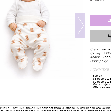
Кількість
Д
К
Стать:
унісе
Склад:
100%
Колір:
моло
Пора року:
Примітка
Заміри:
56 розмір Д
62 розмір ДВ
Допуск +(-) 1
ДВ- довжина
 начіс — зручний і практичний одяг для малюка, створений для щоденного комфорту
допомагаючи зберігати затишок у прохолодну погоду, а делікатний матеріал дбайл