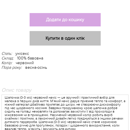
Додати до кошику
Купити в один клік
Стать:
унісекс
Склад:
100% бавовна
Колір:
червоний
Пора року:
весна-осінь
Опис товару
Шапочка (0-3 міс) червоний начіс — це зручний і практичний вибір для
малюка з перших днів життя. М’який начіс дарує приємне тепло та комфорт, а
ніжний матеріал дбайливо прилягає до шкіри, не створюючи дискомфорту
під час щоденного носіння. Завдяки продуманому крою шапочка добре
сидить на голівці немовляти та допомагає захистити її від прохолоди в
міжсезоння чи в приміщенні. Насичений червоний колір робить виріб
охайним і помітним, а лаконічний дизайн легко поєднується з іншими речами
дитячого гардероба. Шапочка (0-3 міс) червоний начіс стане корисною
базовою річчю для прогулянок, поїздок і щоденного використання, коли
важливі тепло, м’якість і зручність для дитини.