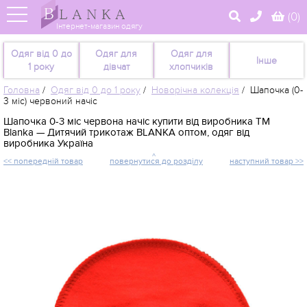
(
0
)
Інтернет-магазин одягу
Одяг від 0 до
Одяг для
Одяг для
Інше
1 року
дівчат
хлопчиків
Головна
/
Одяг від 0 до 1 року
/
Новорічна колекція
/
Шапочка (0-
3 міс) червоний начіс
Шапочка 0-3 міс червона начіс купити від виробника TM
Blanka — Дитячий трикотаж BLANKA оптом, одяг від
виробника Україна
<< попередній товар
повернутися до розділу
наступний товар >>