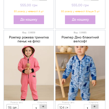
555,00
грн
555,00
грн
До кошику
До кошику
Код : 110830
Код : 110685
Ромпер рожева тринитка
Ромпер Діно блакитний
пеньє на флісі
велсофт
Розмір (вік)
Кількість
Розмір (вік)
Кількість
+
+
116 (вік 5-6 р) - 800,00 грн
104 (вік 3-4 р) - 479,00 грн