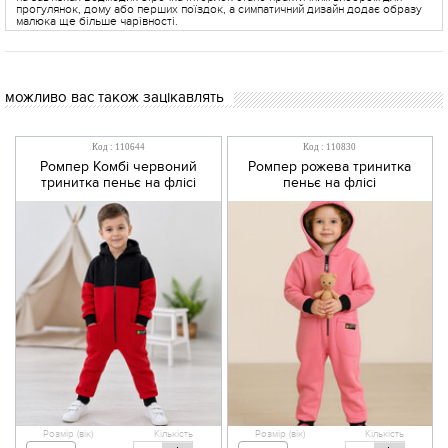
прогулянок, дому або перших поїздок, а симпатичний дизайн додає образу
малюка ще більше чарівності.
можливо вас також зацікавлять
Код : 110644
Код : 110830
Ромпер Комбі червоний
Ромпер рожева тринитка
тринитка пеньє на флісі
пеньє на флісі
Розмір (вік)
Кількість
Розмір (вік)
Кількість