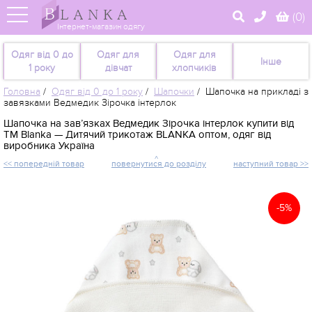
(
0
)
Інтернет-магазин одягу
Одяг від 0 до
Одяг для
Одяг для
Інше
1 року
дівчат
хлопчиків
Головна
/
Одяг від 0 до 1 року
/
Шапочки
/
Шапочка на прикладі з
завязками Ведмедик Зірочка інтерлок
Шапочка на зав’язках Ведмедик Зірочка інтерлок купити від
TM Blanka — Дитячий трикотаж BLANKA оптом, одяг від
виробника Україна
<< попередній товар
повернутися до розділу
наступний товар >>
-5%