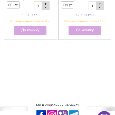
+
+
80 (вік 9-12 міс) - 555,00 грн
104 (вік 3-4 р) - 479,00 грн
-
-
555,00
грн
479,00
грн
До кошику
До кошику
Ми в соціальних мережах