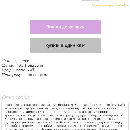
62 розмір у наявності більше 5 шт
Додати до кошику
Купити в один клік
Стать:
унісекс
Склад:
100% бавовна
Колір:
молочний
Пора року:
весна-осінь
Опис товару
Шапочка на прикладі з завязками Ведмедик Зірочка інтерлок — це зручний і
милий аксесуар для малюка, який допомагає надійно закрити голівку та
забезпечити комфорт упродовж дня. Модель із зав’язками добре
тримається на місці, не сповзає під час руху та дарує відчуття захищеності.
Завдяки інтерлоку шапочка приємна на дотик, м’яко прилягає до шкіри й
підходить для щоденного носіння. Акуратний крій створює зручну посадку
без зайвого тиску, що особливо важливо для ніжної дитячої шкіри. Шапочка
на зав'язках Ведмедик Зірочка інтерлок стане практичним вибором для