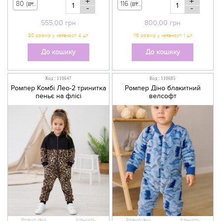
+
+
80 (вік 9-12 міс) - 555,00 грн
116 (вік 5-6 р) - 800,00 грн
-
-
555,00
грн
800,00
грн
До кошику
До кошику
Код : 110647
Код : 110685
Ромпер Комбі Лео-2 тринитка
Ромпер Діно блакитний
пеньє на флісі
велсофт
Розмір (вік)
Кількість
Розмір (вік)
Кількість