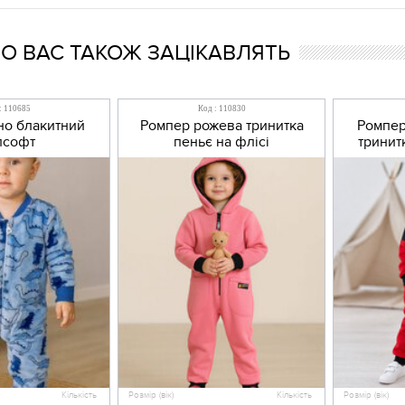
 ВАС ТАКОЖ ЗАЦІКАВЛЯТЬ
: 110685
Код : 110830
но блакитний
Ромпер рожева тринитка
Ромпер
лсофт
пеньє на флісі
тринит
Кількість
Розмір (вік)
Кількість
Розмір (вік)