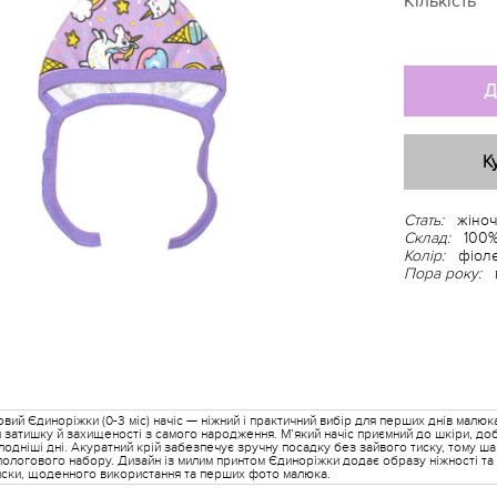
Кількість
Д
К
Стать:
жіноч
Склад:
100%
Колір:
фіол
Пора року:
вий Єдиноріжки (0-3 міс) начіс — ніжний і практичний вибір для перших днів малюк
я затишку й захищеності з самого народження. М’який начіс приємний до шкіри, доб
одніші дні. Акуратний крій забезпечує зручну посадку без зайвого тиску, тому ш
пологового набору. Дизайн із милим принтом Єдиноріжки додає образу ніжності та 
иски, щоденного використання та перших фото малюка.