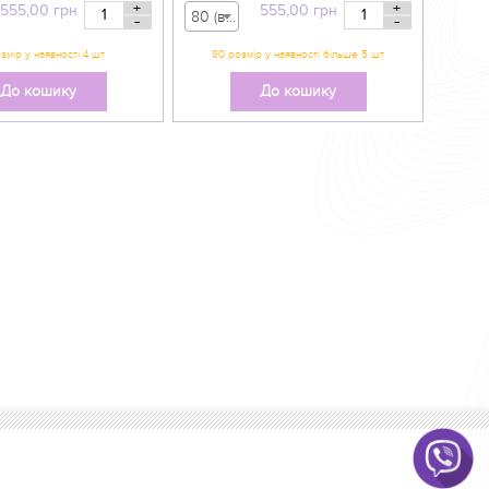
+
+
555,00
грн
555,00
грн
80 (вік 9-12 міс) - 555,00 грн
-
-
До кошику
До кошику