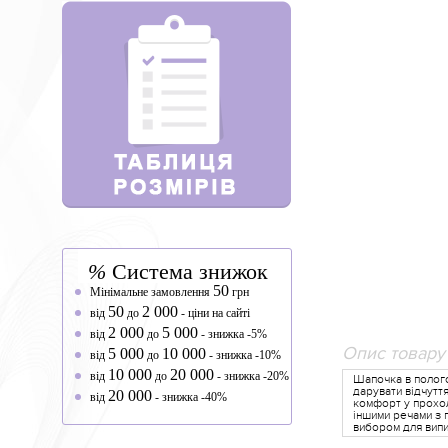
%
Система знижок
50
Мінімальне замовлення
грн
50
2 000
від
до
- ціни на сайті
2 000
5 000
від
до
- знижка -5%
Опис товару
5 000
10 000
від
до
- знижка -10%
10 000
20 000
від
до
- знижка -20%
Шапочка в полого
дарувати відчутт
20 000
від
- знижка -40%
комфорт у прохол
іншими речами з 
вибором для вип