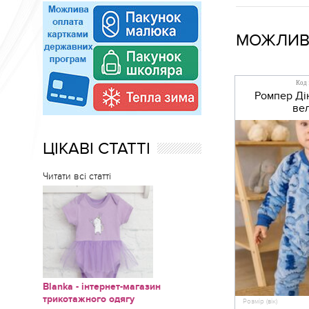
МОЖЛИВО
Код 
Ромпер Ді
ве
ЦІКАВІ СТАТТІ
Читати всі статті
Blanka - інтернет-магазин
трикотажного одягу
Розмір (вік)