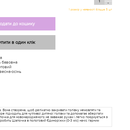
-
1 розмір у наявності більше 5 шт
одати до кошику
упити в один клік
а
 бавовна
етовий
весна-осінь
а. Вона створена, щоб делікатно закривати голівку немовляти та
ре підходить для чутливої дитячої голівки та допомагає зберігати
апочка для новонародженого не заважає рухам і легко поєднується з
робить Шапочка в пологовий Єдиноріжки (0-3 міс) начіс гарним