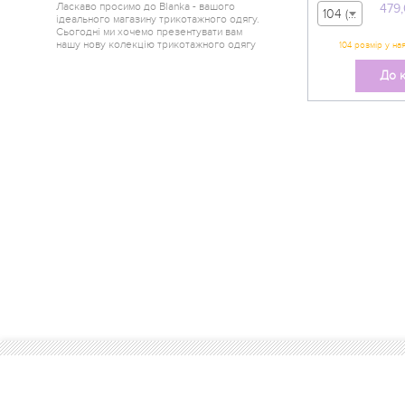
Ласкаво просимо до Blanka - вашого
479
104 (вік 3-4 р) - 479,00 грн
ідеального магазину трикотажного одягу.
Сьогодні ми хочемо презентувати вам
нашу нову колекцію трикотажного одягу
від одного з найкращих краєв України -
Горішні Плавні.
До 