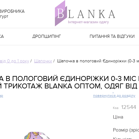
 ВИРОБНИКА
гурт
КА
ДРОПШИПІНГ
ПИТАННЯ ТА ВІДГУКИ
від 0 до 1 року
/
Шапочки
/
Шапочка в пологовий Єдиноріжки (0-3 мі
 В ПОЛОГОВИЙ ЄДИНОРІЖКИ 0-3 МІС Н
 ТРИКОТАЖ BLANKA ОПТОМ, ОДЯГ ВІД
ар
повернутися до розділу
12544
Код
Ціна
Розмір (зріс