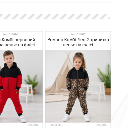
Код : 110644
Код : 110647
 Комбі червоний
Ромпер Комбі Лео-2 тринитка
ка пеньє на флісі
пеньє на флісі
Кількість
Розмір (вік)
Кількість