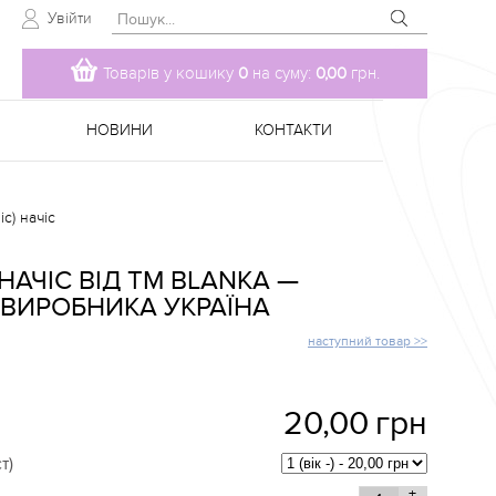
Увійти
Товарів у кошику
0
на суму:
0,00
грн.
НОВИНИ
КОНТАКТИ
с) начіс
АЧІС ВІД TM BLANKA —
 ВИРОБНИКА УКРАЇНА
наступний товар >>
20,00
грн
т)
+