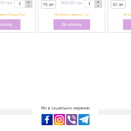
+
+
,00
грн
800,00
грн
116 (вік 5-6 р) - 800,00 грн
80 (вік 9-12 міс) - 555,00 грн
-
-
кошику
До кошику
Ми в соціальних мережах