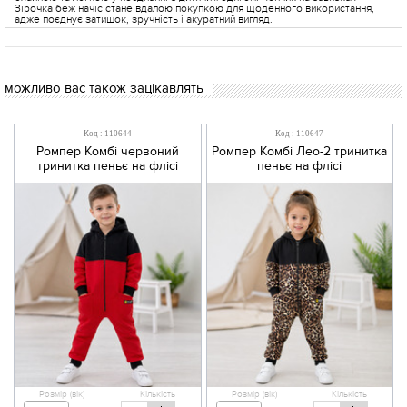
Зірочка беж начіс стане вдалою покупкою для щоденного використання,
адже поєднує затишок, зручність і акуратний вигляд.
можливо вас також зацікавлять
Код : 110644
Код : 110647
Ромпер Комбі червоний
Ромпер Комбі Лео-2 тринитка
тринитка пеньє на флісі
пеньє на флісі
Розмір (вік)
Кількість
Розмір (вік)
Кількість