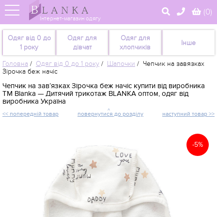
(
0
)
Інтернет-магазин одягу
Одяг від 0 до
Одяг для
Одяг для
Інше
1 року
дівчат
хлопчиків
Головна
/
Одяг від 0 до 1 року
/
Шапочки
/
Чепчик на завязках
Зірочка беж начіс
Чепчик на зав’язках Зірочка беж начіс купити від виробника
TM Blanka — Дитячий трикотаж BLANKA оптом, одяг від
виробника Україна
<< попередній товар
повернутися до розділу
наступний товар >>
-5%