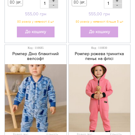
+
+
80 (вік 9-12 міс) - 555,00 грн
80 (вік 9-12 міс) - 555,00 грн
-
-
555,00
грн
555,00
грн
До кошику
До кошику
Код : 110685
Код : 110830
Ромпер Діно блакитний
Ромпер рожева тринитка
велсофт
пеньє на флісі
Розмір (вік)
Кількість
Розмір (вік)
Кількість