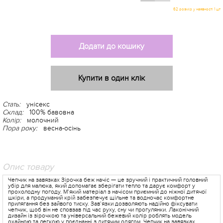
62 розмір у наявності 1 шт
Додати до кошику
Купити в один клік
Стать:
унісекс
Склад:
100% бавовна
Колір:
молочний
Пора року:
весна-осінь
Опис товару
Чепчик на завязках Зірочка беж начіс — це зручний і практичний головний
убір для малюка, який допомагає зберігати тепло та дарує комфорт у
прохолодну погоду. М’який матеріал з начісом приємний до ніжної дитячої
шкіри, а продуманий крій забезпечує щільне та водночас комфортне
прилягання без зайвого тиску. Зав’язки дозволяють надійно фіксувати
чепчик, щоб він не сповзав під час руху, сну чи прогулянки. Лаконічний
дизайн із зірочкою та універсальний бежевий колір роблять модель
охайною та легкою у поєднанні з дитячим одягом. Чепчик на завязках