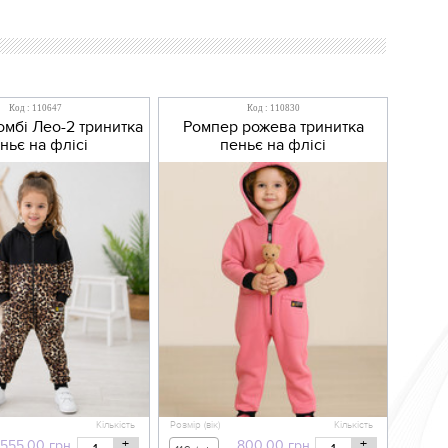
Код : 110647
Код : 110830
мбі Лео-2 тринитка
Ромпер рожева тринитка
ньє на флісі
пеньє на флісі
Кількість
Розмір (вік)
Кількість
+
+
555,00
грн
800,00
грн