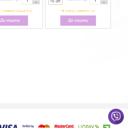
116 (вік 5-6 р) - 800,00 грн
-
-
До кошику
До кошику