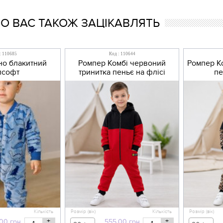
 ВАС ТАКОЖ ЗАЦІКАВЛЯТЬ
: 110685
Код : 110644
но блакитний
Ромпер Комбі червоний
Ромпер Ко
лсофт
тринитка пеньє на флісі
пе
Кількість
Розмір (вік)
Кількість
Розмір (вік)
+
+
,00
грн
555,00
грн