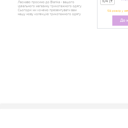
104 (вік 3-4 р) - 479,00 грн
Ласкаво просимо до Blanka - вашого
ідеального магазину трикотажного одягу.
Сьогодні ми хочемо презентувати вам
нашу нову колекцію трикотажного одягу
від одного з найкращих краєв України -
До 
Горішні Плавні.