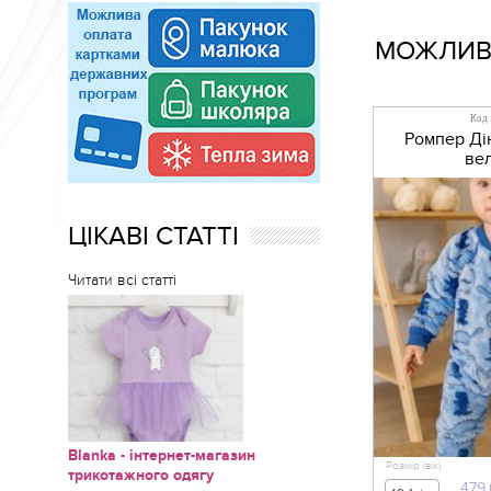
МОЖЛИВО
Код 
Ромпер Ді
ве
ЦІКАВІ СТАТТІ
Читати всі статті
Blanka - інтернет-магазин
Розмір (вік)
трикотажного одягу
479