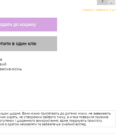
-
1 розмір у наявності 4 шт
одати до кошику
упити в один клік
а
вий
весна-осінь
тишок щодня. Вони ніжно прилягають до дитячої ніжки, не заважають
чно сидять, не створюючи зайвого тиску, а м’яка поверхня приємна
рогулянок і щоденного використання, адже поєднують простоту,
ся з одягом немовляти та забезпечує охайний вигляд.