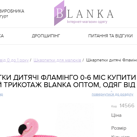
 ВИРОБНИКА
гурт
КА
ДРОПШИПІНГ
ПИТАННЯ ТА ВІДГУКИ
від 0 до 1 року
/
Шкарпетки для малюків
/
Шкарпетки дитячі Фламінго
КИ ДИТЯЧІ ФЛАМІНГО 0-6 МІС КУПИТИ
 ТРИКОТАЖ BLANKA ОПТОМ, ОДЯГ ВІД
ар
повернутися до розділу
14566
Код
Ціна
Розмір