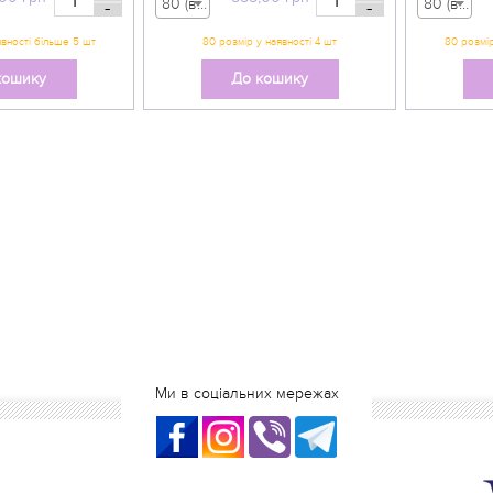
80 (вік 9-12 міс) - 555,00 грн
80 (вік 9-12 міс) - 555,00 грн
-
-
кошику
До кошику
Ми в соціальних мережах