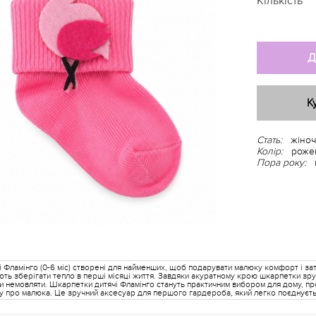
Кількість
Д
К
Стать:
жіноч
Колір:
роже
Пора року:
 Фламінго (0-6 міс) створені для найменших, щоб подарувати малюку комфорт і за
ють зберігати тепло в перші місяці життя. Завдяки акуратному крою шкарпетки зру
ри немовляти. Шкарпетки дитячі Фламінго стануть практичним вибором для дому, п
у про малюка. Це зручний аксесуар для першого гардероба, який легко поєднуєть