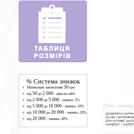
%
Система знижок
50
Мінімальне замовлення
грн
50
2 000
від
до
- ціни на сайті
2 000
5 000
від
до
- знижка -5%
Опис товару
5 000
10 000
від
до
- знижка -10%
10 000
20 000
від
до
- знижка -20%
Шкарпетки дитячі
рухам і допомага
20 000
від
- знижка -40%
для чутливої шкі
комфорт і турбот