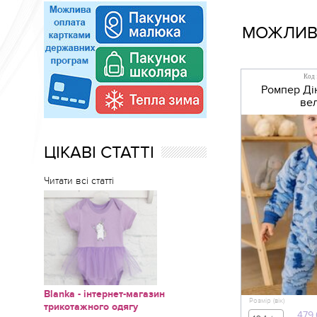
МОЖЛИВО
Код 
Ромпер Ді
ве
ЦІКАВІ СТАТТІ
Читати всі статті
Blanka - інтернет-магазин
Розмір (вік)
трикотажного одягу
479