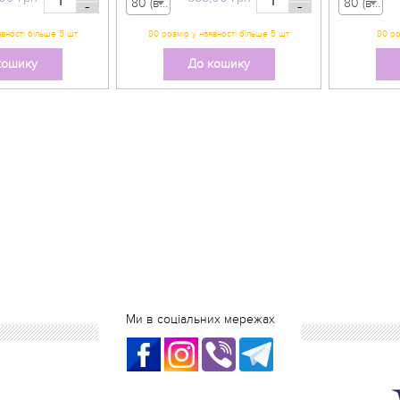
80 (вік 9-12 міс) - 555,00 грн
80 (вік 9-12 міс) - 555,00 грн
-
-
кошику
До кошику
Ми в соціальних мережах