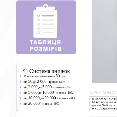
%
Система знижок
50
Мінімальне замовлення
грн
50
2 000
від
до
- ціни на сайті
2 000
5 000
від
до
- знижка -5%
Опис товару
5 000
10 000
від
до
- знижка -10%
10 000
20 000
від
до
- знижка -20%
Шкарпетки дитячі
М’яке поєднання 
20 000
від
- знижка -40%
дитячі Люблю тат
ніжці, даруючи ві