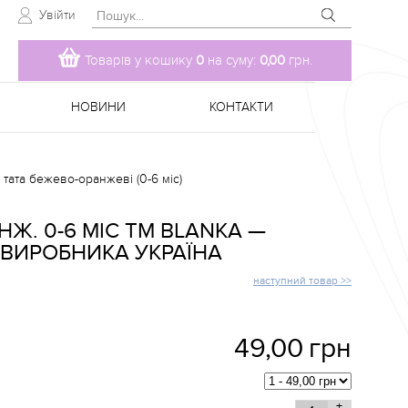
Увійти
Товарів у кошику
0
на суму:
0,00
грн.
НОВИНИ
КОНТАКТИ
ата бежево-оранжеві (0-6 міс)
Ж. 0-6 МІС TM BLANKA —
 ВИРОБНИКА УКРАЇНА
наступний товар >>
49,00
грн
+