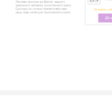
104 (вік 3-4 р) - 479,00 грн
Ласкаво просимо до Blanka - вашого
ідеального магазину трикотажного одягу.
Сьогодні ми хочемо презентувати вам
нашу нову колекцію трикотажного одягу
від одного з найкращих краєв України -
До 
Горішні Плавні.