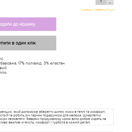
-
1 розмір у наявності 4 шт
одати до кошику
упити в один клік
кс
бавовна, 17% поліамід, 3% еластан
вий
літо
менших, який допоможе зберегти дитячі ніжки в теплі та комфорті.
астрій та робить річ гарним подарунком для малюка. Шкарпетки
 шкіри немовляти. Завдяки продуманому крою вони добре сидять на
иво важливі м’якість, комфорт і турбота в кожній деталі.