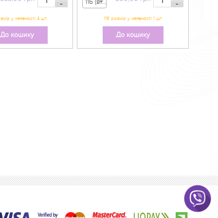
116 (вік 5-6 р) - 800,00 грн
-
-
До кошику
До кошику