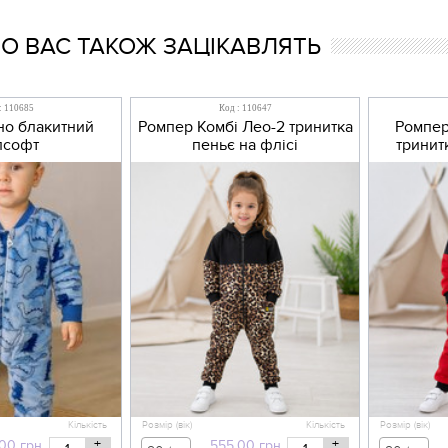
 ВАС ТАКОЖ ЗАЦІКАВЛЯТЬ
: 110685
Код : 110647
но блакитний
Ромпер Комбі Лео-2 тринитка
Ромпер
лсофт
пеньє на флісі
тринит
Кількість
Розмір (вік)
Кількість
Розмір (вік)
+
+
,00
грн
555,00
грн