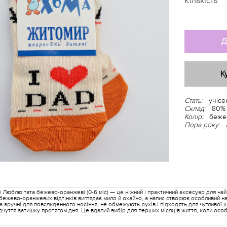
Кількість
Д
К
Стать:
унісе
Склад:
80% 
Колір:
беже
Пора року:
 Люблю тата бежево-оранжеві (0-6 міс) — це ніжний і практичний аксесуар для най
бежево-оранжевих відтінків виглядає мило й охайно, а напис створює особливий н
а зручні для повсякденного носіння, не обмежують рухів і підходять для чутливої
дчуття затишку протягом дня. Це вдалий вибір для перших місяців життя, коли особл