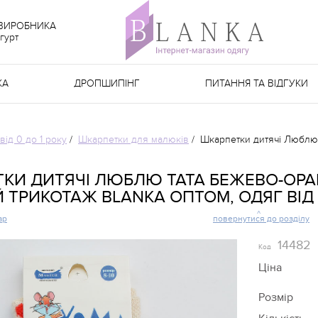
 ВИРОБНИКА
гурт
КА
ДРОПШИПІНГ
ПИТАННЯ ТА ВІДГУКИ
від 0 до 1 року
/
Шкарпетки для малюків
/
Шкарпетки дитячі Люблю т
КИ ДИТЯЧІ ЛЮБЛЮ ТАТА БЕЖЕВО-ОРАН
 ТРИКОТАЖ BLANKA ОПТОМ, ОДЯГ ВІД
ар
повернутися до розділу
14482
Код
Ціна
Розмір