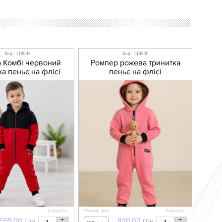
Код : 110644
Код : 110830
 Комбі червоний
Ромпер рожева тринитка
ка пеньє на флісі
пеньє на флісі
Кількість
Розмір (вік)
Кількість
+
+
555,00
грн
800,00
грн