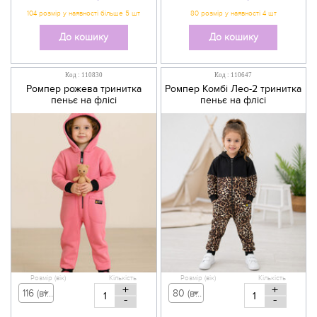
До кошику
До кошику
Код : 110830
Код : 110647
Ромпер рожева тринитка
Ромпер Комбі Лео-2 тринитка
пеньє на флісі
пеньє на флісі
Розмір (вік)
Кількість
Розмір (вік)
Кількість
+
+
116 (вік 5-6 р) - 800,00 грн
80 (вік 9-12 міс) - 555,00 грн
-
-