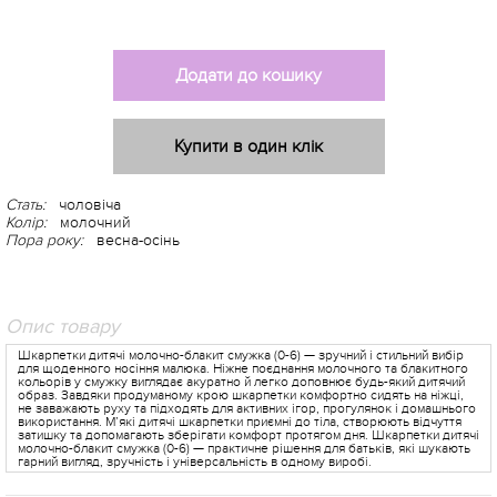
Додати до кошику
Купити в один клік
Стать:
чоловіча
Колір:
молочний
Пора року:
весна-осінь
Опис товару
Шкарпетки дитячі молочно-блакит смужка (0-6) — зручний і стильний вибір
для щоденного носіння малюка. Ніжне поєднання молочного та блакитного
кольорів у смужку виглядає акуратно й легко доповнює будь-який дитячий
образ. Завдяки продуманому крою шкарпетки комфортно сидять на ніжці,
не заважають руху та підходять для активних ігор, прогулянок і домашнього
використання. М’які дитячі шкарпетки приємні до тіла, створюють відчуття
затишку та допомагають зберігати комфорт протягом дня. Шкарпетки дитячі
молочно-блакит смужка (0-6) — практичне рішення для батьків, які шукають
гарний вигляд, зручність і універсальність в одному виробі.