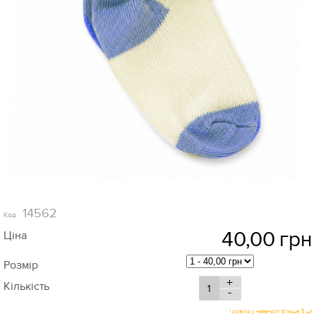
14562
Код
40,00
грн
Ціна
Розмір
+
Кількість
-
1 розмір у наявності більше 5 шт