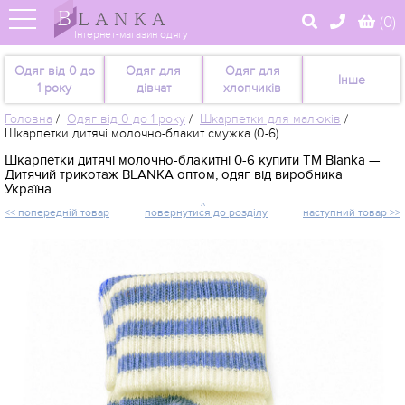
(
0
)
Інтернет-магазин одягу
Одяг від 0 до
Одяг для
Одяг для
Інше
1 року
дівчат
хлопчиків
Головна
/
Одяг від 0 до 1 року
/
Шкарпетки для малюків
/
Шкарпетки дитячі молочно-блакит смужка (0-6)
Шкарпетки дитячі молочно-блакитні 0-6 купити TM Blanka —
Дитячий трикотаж BLANKA оптом, одяг від виробника
Україна
<< попередній товар
повернутися до розділу
наступний товар >>