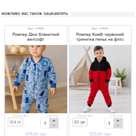
можливо вас також зацікавлять
Код : 110685
Код : 110644
Ромпер Діно блакитний
Ромпер Комбі червоний
велсофт
тринитка пеньє на флісі
Розмір (вік)
Кількість
Розмір (вік)
Кількість
+
+
104 (вік 3-4 р) - 479,00 грн
80 (вік 9-12 міс) - 555,00 грн
-
-
479,00
грн
555,00
грн