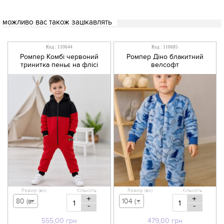
можливо вас також зацікавлять
Код : 110644
Код : 110685
Ромпер Комбі червоний
Ромпер Діно блакитний
тринитка пеньє на флісі
велсофт
Розмір (вік)
Кількість
Розмір (вік)
Кількість
+
+
80 (вік 9-12 міс) - 555,00 грн
104 (вік 3-4 р) - 479,00 грн
-
-
555,00
грн
479,00
грн