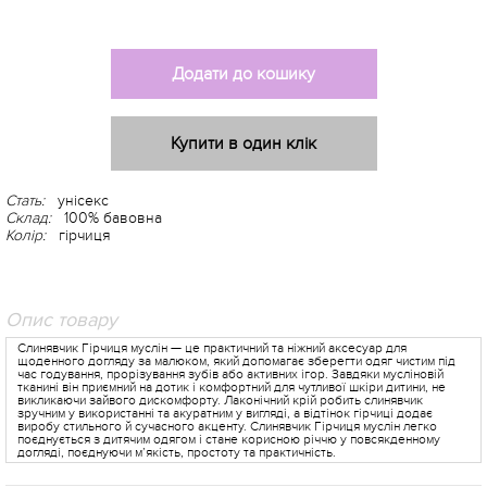
Додати до кошику
Купити в один клік
Стать:
унісекс
Склад:
100% бавовна
Колір:
гірчиця
Опис товару
Слинявчик Гірчиця муслін — це практичний та ніжний аксесуар для
щоденного догляду за малюком, який допомагає зберегти одяг чистим під
час годування, прорізування зубів або активних ігор. Завдяки мусліновій
тканині він приємний на дотик і комфортний для чутливої шкіри дитини, не
викликаючи зайвого дискомфорту. Лаконічний крій робить слинявчик
зручним у використанні та акуратним у вигляді, а відтінок гірчиці додає
виробу стильного й сучасного акценту. Слинявчик Гірчиця муслін легко
поєднується з дитячим одягом і стане корисною річчю у повсякденному
догляді, поєднуючи м’якість, простоту та практичність.