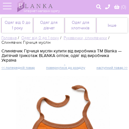
(
0
)
Інтернет-магазин одягу
Одяг від 0 до
Одяг для
Одяг для
Інше
1 року
дівчат
хлопчиків
Головна
/
Одяг від 0 до 1 року
/
Рукавички, слинявчики
/
Слинявчик Гірчиця муслін
Слинявчик Гірчиця муслін купити від виробника TM Blanka —
Дитячий трикотаж BLANKA оптом, одяг від виробника
Україна
<< попередній товар
повернутися до розділу
наступний товар >>