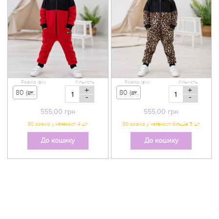
Розмір (вік)
Кількість
Розмір (вік)
Кількість
+
+
80 (вік 9-12 міс) - 555,00 грн
80 (вік 9-12 міс) - 555,00 грн
-
-
555,00
грн
555,00
грн
До кошику
До кошику