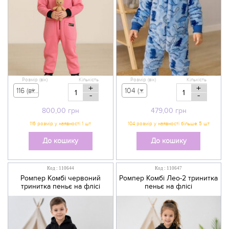
Розмір (вік)
Кількість
Розмір (вік)
Кількість
+
+
116 (вік 5-6 р) - 800,00 грн
104 (вік 3-4 р) - 479,00 грн
-
-
800,00
грн
479,00
грн
До кошику
До кошику
Код : 110644
Код : 110647
Ромпер Комбі червоний
Ромпер Комбі Лео-2 тринитка
тринитка пеньє на флісі
пеньє на флісі