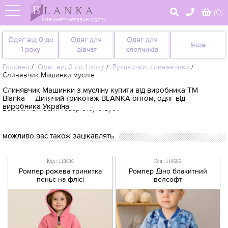
(
0
)
Інтернет-магазин одягу
Одяг від 0 до
Одяг для
Одяг для
Інше
1 року
дівчат
хлопчиків
Головна
/
Одяг від 0 до 1 року
/
Рукавички, слинявчики
/
Слинявчик Машинки муслін
Слинявчик Машинки з мусліну купити від виробника TM
Blanka — Дитячий трикотаж BLANKA оптом, одяг від
виробника Україна
Выбранный вами товар отсутствует.
можливо вас також зацікавлять
Код : 110830
Код : 110685
Ромпер рожева тринитка
Ромпер Діно блакитний
пеньє на флісі
велсофт