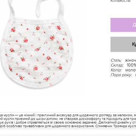
Кількість
Д
К
Стать:
жіноч
Склад:
100%
Колір:
моло
Пора року:
а муслін — це ніжний і практичний аксесуар для щоденного догляду за малюком, як
ий муслін приємний до шкіри дитини, не створює дискомфорту та підходить для тр
вує рухів і добре справляється зі своєю основною задачею. Делікатний дизайн у сти
иріб особливо привабливим для щоденного використання. Слинявчик Троянда муслі