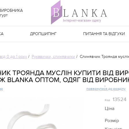
 ВИРОБНИКА
гурт
КА
ДРОПШИПІНГ
ПИТАННЯ ТА ВІДГУКИ
від 0 до 1 року
/
Рукавички, слинявчики
/
Слинявчик Троянда муслі
ИК ТРОЯНДА МУСЛІН КУПИТИ ВІД ВИ
Ж BLANKA ОПТОМ, ОДЯГ ВІД ВИРОБНИ
ар
повернутися до розділу
13524
Код
Ціна
Розмір