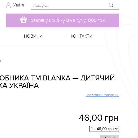
Увійти
Товарів у кошику
0
на суму:
0,00
грн.
НОВИНИ
КОНТАКТИ
н
РОБНИКА TM BLANKA — ДИТЯЧИЙ
КА УКРАЇНА
наступний товар >>
46,00
грн
+