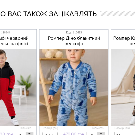
 ВАС ТАКОЖ ЗАЦІКАВЛЯТЬ
: 110644
Код : 110685
мбі червоний
Ромпер Діно блакитний
Ромпер Ко
еньє на флісі
велсофт
пе
Кількість
Розмір (вік)
Кількість
Розмір (вік)
+
+
,00
грн
479,00
грн