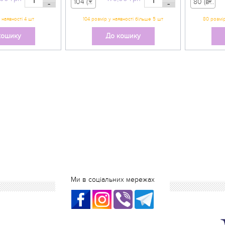
104 (вік 3-4 р) - 479,00 грн
80 (вік 9-12 міс) - 555,00 грн
-
-
кошику
До кошику
Ми в соціальних мережах