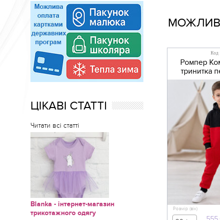
МОЖЛИВО
Код 
Ромпер Ко
тринитка п
ЦІКАВІ СТАТТІ
Читати всі статті
Blanka - інтернет-магазин
Розмір (вік)
трикотажного одягу
555