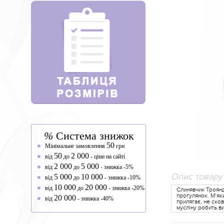
%
Система знижок
50
Мінімальне замовлення
грн
50
2 000
від
до
- ціни на сайті
2 000
5 000
від
до
- знижка -5%
Опис товару
5 000
10 000
від
до
- знижка -10%
10 000
20 000
від
до
- знижка -20%
Слинявчик Троянд
прогулянок. М’як
20 000
від
- знижка -40%
прилягає, не ско
мусліну робить в