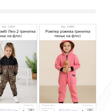
Код : 110647
Код : 110830
мбі Лео-2 тринитка
Ромпер рожева тринитка
ньє на флісі
пеньє на флісі
Кількість
Розмір (вік)
Кількість
+
+
555,00
грн
800,00
грн