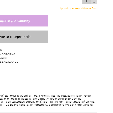
-
1 розмір у наявності більше 5 шт
одати до кошику
упити в один клік
а
 бавовна
чний
весна-осінь
ий допомагає зберігати одяг чистим під час годування та активних
ивалого носіння. Завдяки акуратному крою слинявчик зручно
лі Троянда додає образу охайності та ніжності, а натуральний вигляд
н — це вдале поєднання комфорту, естетики та турботи про малюка.