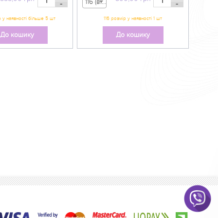
116 (вік 5-6 р) - 800,00 грн
-
-
До кошику
До кошику