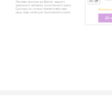
80 (вік 9-12 міс) - 555,00 грн
Ласкаво просимо до Blanka - вашого
ідеального магазину трикотажного одягу.
Сьогодні ми хочемо презентувати вам
нашу нову колекцію трикотажного одягу
від одного з найкращих краєв України -
До 
Горішні Плавні.