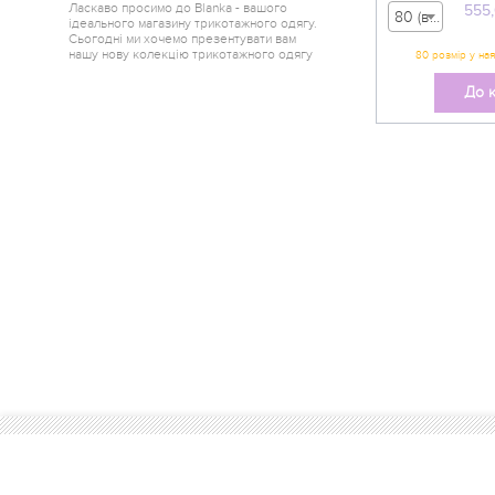
Ласкаво просимо до Blanka - вашого
555
80 (вік 9-12 міс) - 555,00 грн
ідеального магазину трикотажного одягу.
Сьогодні ми хочемо презентувати вам
нашу нову колекцію трикотажного одягу
від одного з найкращих краєв України -
Горішні Плавні.
До 