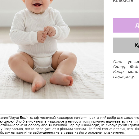
Кількість
Д
К
Стать:
унісе
Склад:
95% 
Колір:
моло
Пора року:
тканині/бруд) Боді-гольф молочний кашкорсе начіс — практичний вибір для щоденн
ою ціною. Виріб виконаний із кашкорсе з начісом, тому приємно відчувається на ті
остійний елемент образу або як базовий шар під інший одяг, не сковує рухів і доп
 універсально, легко поєднується з різними речами. Це боді-гольф для тих, хто ціну
 браку на тканині чи забруднення не впливає на його основне призначення.