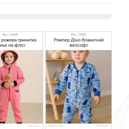
Код : 110830
Код : 110685
 рожева тринитка
Ромпер Діно блакитний
ньє на флісі
велсофт
Кількість
Розмір (вік)
Кількість