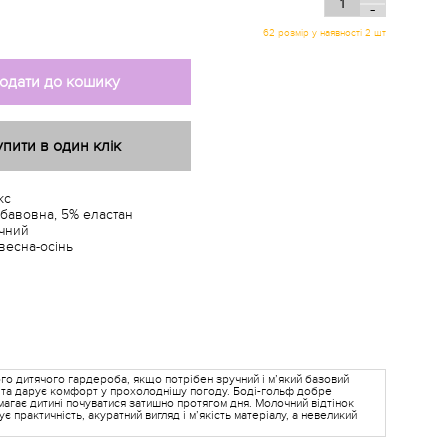
-
62 розмір у наявності 2 шт
одати до кошику
упити в один клік
кс
бавовна, 5% еластан
чний
весна-осінь
ого дитячого гардероба, якщо потрібен зручний і м’який базовий
лі та дарує комфорт у прохолоднішу погоду. Боді-гольф добре
омагає дитині почуватися затишно протягом дня. Молочний відтінок
є практичність, акуратний вигляд і м’якість матеріалу, а невеликий