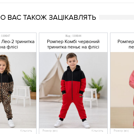
 ВАС ТАКОЖ ЗАЦІКАВЛЯТЬ
: 110647
Код : 110644
 Лео-2 тринитка
Ромпер Комбі червоний
Ромпер
на флісі
тринитка пеньє на флісі
пе
Кількість
Розмір (вік)
Кількість
Розмір (вік)