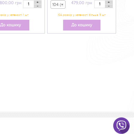
+
+
800,00
грн
479,00
грн
104 (вік 3-4 р) - 479,00 грн
-
-
До кошику
До кошику