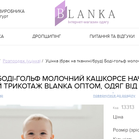
 ВИРОБНИКА
гурт
КА
ДРОПШИПІНГ
ПИТАННЯ ТА ВІДГУКИ
/
Розпродаж (уцінка)
/
Уцінка (брак на тканині/бруд) Боді-гольф мол
 БОДІ-ГОЛЬФ МОЛОЧНИЙ КАШКОРСЕ НА
 ТРИКОТАЖ BLANKA ОПТОМ, ОДЯГ ВІД
ар
повернутися до розділу
13313
Код
Ціна
Розмір (зріс