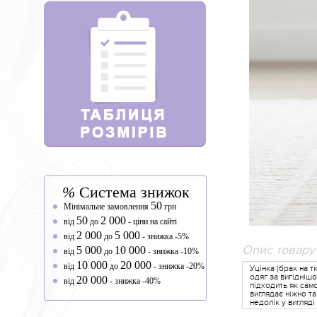
%
Система знижок
50
Мінімальне замовлення
грн
50
2 000
від
до
- ціни на сайті
2 000
5 000
від
до
- знижка -5%
Опис товару
5 000
10 000
від
до
- знижка -10%
10 000
20 000
від
до
- знижка -20%
Уцінка (брак на 
одяг за вигідніш
20 000
від
- знижка -40%
підходить як сам
виглядає ніжно та
недолік у вигляді