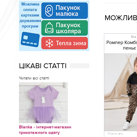
МОЖЛИВО
Код 
Ромпер Комбі
пеньє 
ЦІКАВІ СТАТТІ
Читати всі статті
Blanka - інтернет-магазин
трикотажного одягу
Розмір (вік)