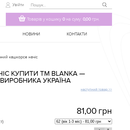
Увійти
Товарів у кошику
0
на суму:
0,00
грн.
НОВИНИ
КОНТАКТИ
очний кашкорсе начіс
ЧІС КУПИТИ TM BLANKA —
 ВИРОБНИКА УКРАЇНА
наступний товар >>
81,00
грн
т)
+