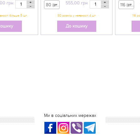
+
+
,00
грн
555,00
грн
80 (вік 9-12 міс) - 555,00 грн
116 (вік 5-6 р) - 800,00 грн
-
-
кошику
До кошику
Ми в соціальних мережах